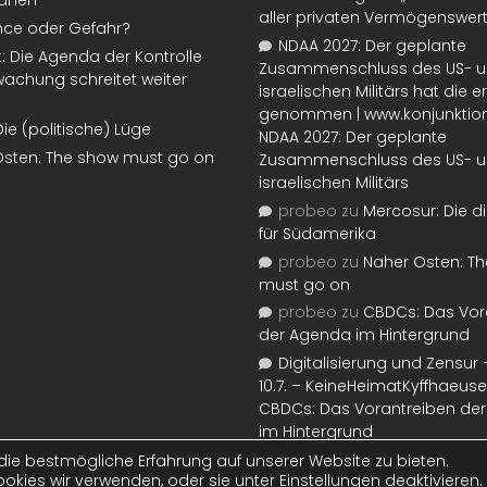
lanen
aller privaten Vermögenswer
nce oder Gefahr?
NDAA 2027: Der geplante
t: Die Agenda der Kontrolle
Zusammenschluss des US- 
achung schreitet weiter
israelischen Militärs hat die 
genommen | www.konjunktion
Die (politische) Lüge
NDAA 2027: Der geplante
Osten: The show must go on
Zusammenschluss des US- 
israelischen Militärs
probeo
zu
Mercosur: Die di
für Südamerika
probeo
zu
Naher Osten: T
must go on
probeo
zu
CBDCs: Das Vor
der Agenda im Hintergrund
Digitalisierung und Zensur –
10.7. – KeineHeimatKyffhaeuse
CBDCs: Das Vorantreiben de
im Hintergrund
ie bestmögliche Erfahrung auf unserer Website zu bieten.
okies wir verwenden, oder sie unter
Einstellungen
deaktivieren.