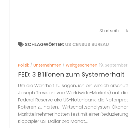
Skip
to
content
Startseite
SCHLAGWÖRTER:
US CENSUS BUREAU
Politik
/
Unternehmen
/
Weltgeschehen
19. September
FED: 3 Billionen zum Systemerhalt
Um die Wahrheit zu sagen, ich bin wirklich erschü
Joseph Trevisani von Worldwide-Markets) auf di
Federal Reserve aka US-Notenbank, die Notenpre
Rotieren zu halten. Wirtschaftsanalysten, Öko
Marktteilnehmer hatten fest mit einer Reduzierung 
Klopapier US-Dollar pro Monat...