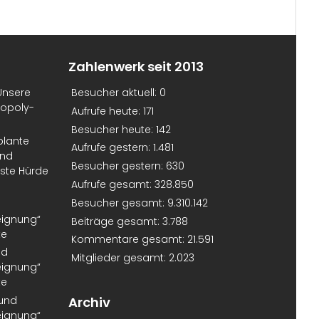
Zahlenwerk seit 2013
Unsere
Besucher aktuell:
0
nopoly-
Aufrufe heute:
171
Besucher heute:
142
plante
Aufrufe gestern:
1.481
und
Besucher gestern:
630
erste Hürde
Aufrufe gesamt:
328.850
Besucher gesamt:
9.310.142
eignung“
Beiträge gesamt:
3.788
te
Kommentare gesamt:
21.591
nd
Mitglieder gesamt:
2.023
eignung“
te
 und
Archiv
eignung“