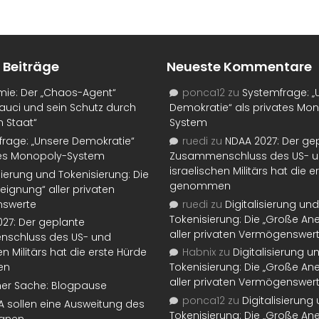
 Beiträge
Neueste Kommentare
mie: Der „Chaos-Agent“
ponca12
zu
Systemfrage: „
auci und sein Schutz durch
Demokratie“ als privates Mo
n Staat“
System
rage: „Unsere Demokratie“
ruedi
zu
NDAA 2027: Der ge
tes Monopoly-System
Zusammenschluss des US- 
israelischen Militärs hat die 
isierung und Tokenisierung: Die
genommen
eignung“ aller privaten
swerte
ruedi
zu
Digitalisierung und
Tokenisierung: Die „Große An
27: Der geplante
aller privaten Vermögenswer
schluss des US- und
en Militärs hat die erste Hürde
Habnix
zu
Digitalisierung u
en
Tokenisierung: Die „Große An
aller privaten Vermögenswer
ner Sache: Blogpause
ponca12
zu
Digitalisierung
SA sollen eine Ausweitung des
Tokenisierung: Die „Große An