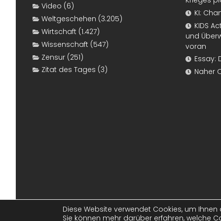
Krieges p
Video
(6)
KI: Cha
Weltgeschehen
(3.205)
KIDS Ac
Wirtschaft
(1.427)
und Überw
Wissenschaft
(547)
voran
Zensur
(251)
Essay: 
Zitat des Tages
(3)
Naher 
Diese Website verwendet Cookies, um Ihnen d
Sie können mehr darüber erfahren, welche Co