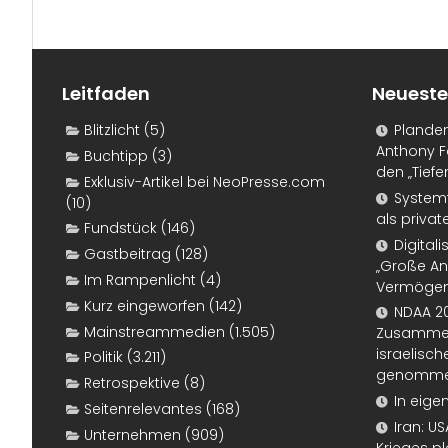
Leitfaden
Neueste
Blitzlicht
(5)
Plande
Anthony F
Buchtipp
(3)
den „Tiefe
Exklusiv-Artikel bei NeoPresse.com
Systemf
(10)
als priva
Fundstück
(146)
Digital
Gastbeitrag
(128)
„Große An
Im Rampenlicht
(4)
Vermögen
Kurz eingeworfen
(142)
NDAA 20
Mainstreammedien
(1.505)
Zusammen
israelisch
Politik
(3.211)
genomm
Retrospektive
(8)
In eige
Seitenrelevantes
(168)
Iran: U
Unternehmen
(909)