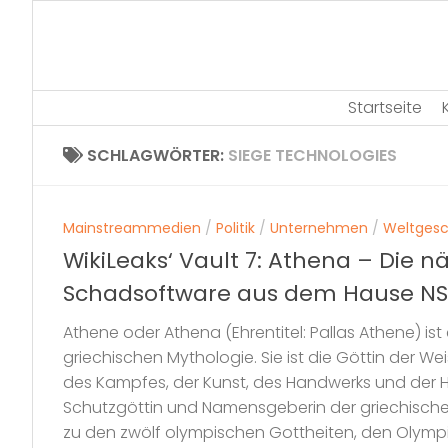
Skip
to
content
Startseite
SCHLAGWÖRTER:
SIEGE TECHNOLOGIES
Mainstreammedien
/
Politik
/
Unternehmen
/
Weltges
WikiLeaks‘ Vault 7: Athena – Die n
Schadsoftware aus dem Hause N
Athene oder Athena (Ehrentitel: Pallas Athene) ist
griechischen Mythologie. Sie ist die Göttin der Wei
des Kampfes, der Kunst, des Handwerks und der 
Schutzgöttin und Namensgeberin der griechischen
zu den zwölf olympischen Gottheiten, den Olympio