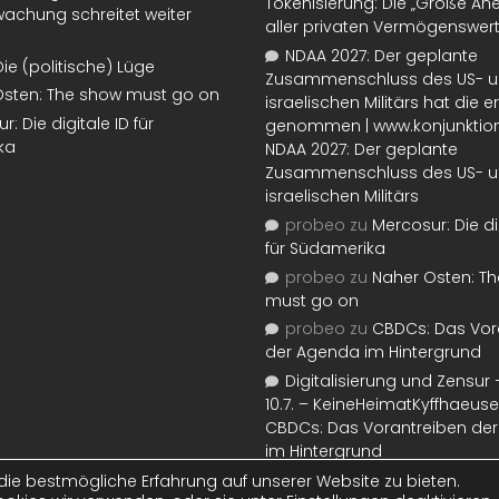
Tokenisierung: Die „Große An
achung schreitet weiter
aller privaten Vermögenswer
NDAA 2027: Der geplante
Die (politische) Lüge
Zusammenschluss des US- 
Osten: The show must go on
israelischen Militärs hat die 
: Die digitale ID für
genommen | www.konjunktion
ka
NDAA 2027: Der geplante
Zusammenschluss des US- 
israelischen Militärs
probeo
zu
Mercosur: Die di
für Südamerika
probeo
zu
Naher Osten: T
must go on
probeo
zu
CBDCs: Das Vor
der Agenda im Hintergrund
Digitalisierung und Zensur –
10.7. – KeineHeimatKyffhaeuse
CBDCs: Das Vorantreiben de
im Hintergrund
ie bestmögliche Erfahrung auf unserer Website zu bieten.