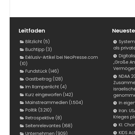
Leitfaden
Neueste
Blitzlicht
(5)
Systemf
als priva
Buchtipp
(3)
Digital
Exklusiv-Artikel bei NeoPresse.com
„Große An
(10)
Vermögen
Fundstück
(146)
NDAA 20
Gastbeitrag
(128)
Zusammen
Im Rampenlicht
(4)
israelisch
Kurz eingeworfen
(142)
genomm
Mainstreammedien
(1.504)
In eige
Politik
(3.210)
Iran: U
Krieges p
Retrospektive
(8)
KI: Cha
Seitenrelevantes
(168)
KIDS Ac
Unternehmen
(909)