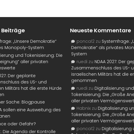
 Beiträge
Neueste Kommentare
rage: „Unsere Demokratie“
ponca12
zu
Systemfrage: „
tes Monopoly-System
Demokratie“ als privates Mo
System
isierung und Tokenisierung: Die
eignung“ aller privaten
ruedi
zu
NDAA 2027: Der ge
swerte
Zusammenschluss des US- 
israelischen Militärs hat die 
27: Der geplante
genommen
schluss des US- und
en Militärs hat die erste Hürde
ruedi
zu
Digitalisierung und
en
Tokenisierung: Die „Große An
aller privaten Vermögenswer
ner Sache: Blogpause
Habnix
zu
Digitalisierung u
SA sollen eine Ausweitung des
Tokenisierung: Die „Große An
lanen
aller privaten Vermögenswer
nce oder Gefahr?
ponca12
zu
Digitalisierung
t: Die Agenda der Kontrolle