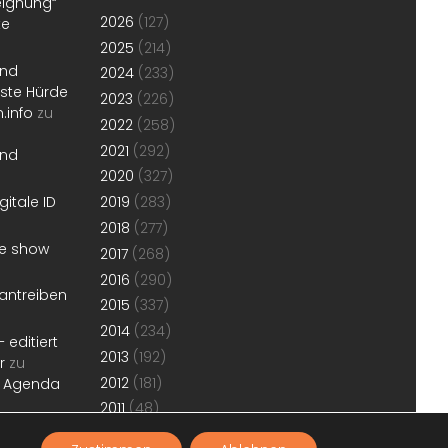
eignung“
2026
(127)
te
2025
(214)
und
2024
(233)
erste Hürde
2023
(226)
.info
zu
2022
(258)
2021
(292)
und
2020
(327)
gitale ID
2019
(283)
2018
(277)
he show
2017
(268)
2016
(290)
antreiben
2015
(337)
2014
(234)
 editiert
2013
(192)
r
zu
2012
(181)
r Agenda
2011
(48)