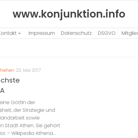
www.konjunktion.info
Kontakt
Impressum
Datenschutz
DSGVO
Mitgli
chehen
22. Mai 2017
ächste
SA
 eine Göttin der
sheit, der Strategie und
Handarbeit sowie
 Stadt Athen. Sie gehört
i. – Wikipedia Athena...