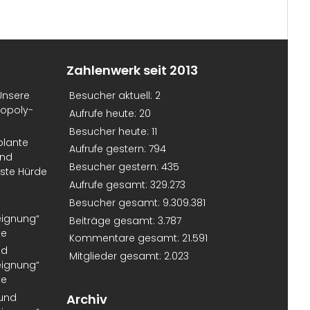
Zahlenwerk seit 2013
Unsere
Besucher aktuell:
2
nopoly-
Aufrufe heute:
20
Besucher heute:
11
plante
Aufrufe gestern:
794
und
Besucher gestern:
435
erste Hürde
Aufrufe gesamt:
329.273
Besucher gesamt:
9.309.381
eignung“
Beiträge gesamt:
3.787
te
Kommentare gesamt:
21.591
nd
Mitglieder gesamt:
2.023
eignung“
te
 und
Archiv