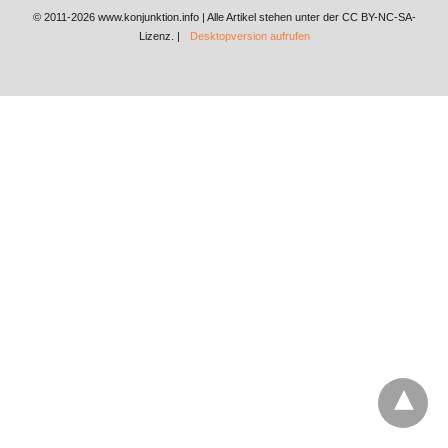
© 2011-2026 www.konjunktion.info | Alle Artikel stehen unter der CC BY-NC-SA-
Lizenz. |
Desktopversion aufrufen