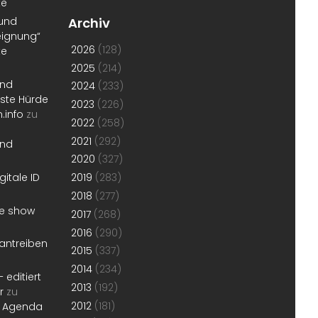
te
 und
Archiv
eignung“
2026
(128)
te
2025
(214)
und
2024
(233)
erste Hürde
2023
(226)
.info
zu
2022
(258)
2021
(292)
und
2020
(327)
gitale ID
2019
(283)
2018
(277)
he show
2017
(268)
2016
(290)
antreiben
2015
(337)
2014
(234)
 editiert
2013
(192)
r
zu
2012
(181)
r Agenda