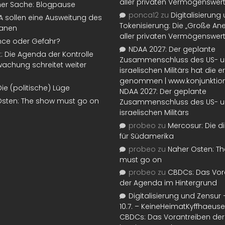
aller privaten Vermögenswer
ner Sache: Blogpause
ponca12
zu
Digitalisierung
SA sollen eine Ausweitung des
Tokenisierung: Die „Große An
lanen
aller privaten Vermögenswer
nce oder Gefahr?
NDAA 2027: Der geplante
t: Die Agenda der Kontrolle
Zusammenschluss des US- 
achung schreitet weiter
israelischen Militärs hat die 
genommen | www.konjunktion
Die (politische) Lüge
NDAA 2027: Der geplante
Osten: The show must go on
Zusammenschluss des US- 
israelischen Militärs
probeo
zu
Mercosur: Die di
für Südamerika
probeo
zu
Naher Osten: T
must go on
probeo
zu
CBDCs: Das Vor
der Agenda im Hintergrund
Digitalisierung und Zensur –
10.7. – KeineHeimatKyffhaeuse
CBDCs: Das Vorantreiben de