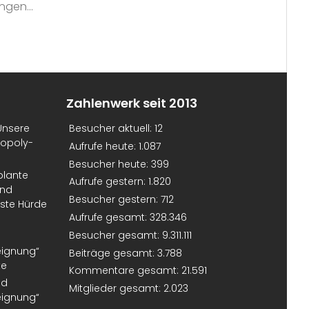
gen...
Zahlenwerk seit 2013
Unsere
Besucher aktuell:
12
nopoly-
Aufrufe heute:
1.087
Besucher heute:
399
plante
Aufrufe gestern:
1.820
und
Besucher gestern:
712
erste Hürde
Aufrufe gesamt:
328.346
Besucher gesamt:
9.311.111
eignung“
Beiträge gesamt:
3.788
te
Kommentare gesamt:
21.591
nd
Mitglieder gesamt:
2.023
eignung“