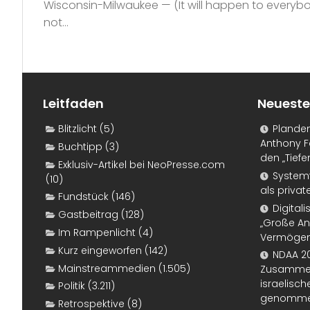
Wisconsin-Milwaukee — (It will happen to everybod
not...
Leitfaden
Neueste
Blitzlicht
(5)
Plande
Anthony F
Buchtipp
(3)
den „Tiefe
Exklusiv-Artikel bei NeoPresse.com
Systemf
(10)
als priva
Fundstück
(146)
Digital
Gastbeitrag
(128)
„Große An
Im Rampenlicht
(4)
Vermögen
Kurz eingeworfen
(142)
NDAA 20
Mainstreammedien
(1.505)
Zusammen
israelisch
Politik
(3.211)
genomm
Retrospektive
(8)