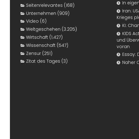
In eige
Seitenrelevantes
(168)
Iran: U
Unternehmen
(909)
Krieges p
Video
(6)
KI: Cha
Weltgeschehen
(3.205)
KIDS Ac
Wirtschaft
(1.427)
und Überw
Wissenschaft
(547)
voran
Zensur
(251)
Essay: 
Zitat des Tages
(3)
Naher 