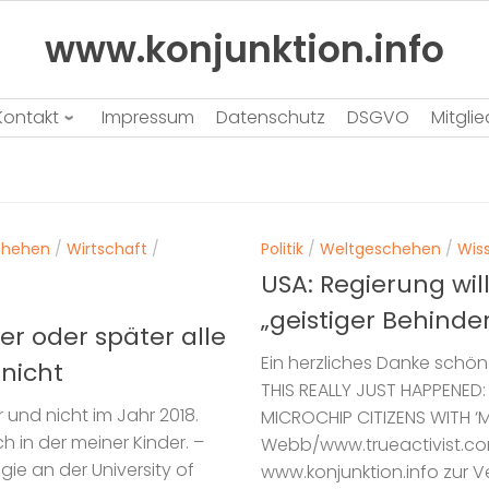
www.konjunktion.info
Kontakt
Impressum
Datenschutz
DSGVO
Mitgli
chehen
/
Wirtschaft
/
Politik
/
Weltgeschehen
/
Wis
USA: Regierung wil
„geistiger Behind
er oder später alle
Ein herzliches Danke schön!
 nicht
THIS REALLY JUST HAPPENE
 und nicht im Jahr 2018.
MICROCHIP CITIZENS WITH ‘M
ch in der meiner Kinder. –
Webb/www.trueactivist.com
gie an der University of
www.konjunktion.info zur V