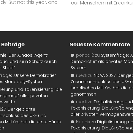
y. But not this year, and
auf Menschen mit Erkrankun
 Beiträge
Neueste Kommentare
mie: Der „Chaos-Agent“
ponca12
zu
Systemfrage: „
auci und sein Schutz durch
Demokratie“ als privates Mo
n Staat“
System
rage: „Unsere Demokratie“
ruedi
zu
NDAA 2027: Der ge
tes Monopoly-System
Zusammenschluss des US- 
israelischen Militärs hat die 
isierung und Tokenisierung: Die
genommen
eignung“ aller privaten
swerte
ruedi
zu
Digitalisierung und
Tokenisierung: Die „Große An
27: Der geplante
aller privaten Vermögenswer
schluss des US- und
en Militärs hat die erste Hürde
Habnix
zu
Digitalisierung u
en
Tokenisierung: Die „Große An