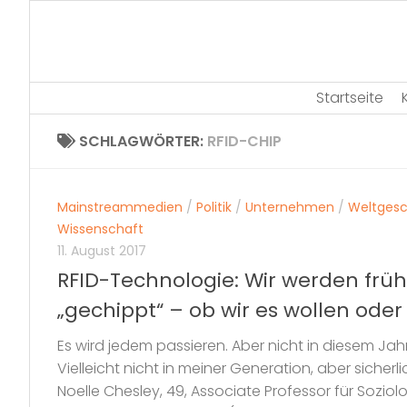
Skip
to
content
Startseite
SCHLAGWÖRTER:
RFID-CHIP
Mainstreammedien
/
Politik
/
Unternehmen
/
Weltges
Wissenschaft
11. August 2017
RFID-Technologie: Wir werden früh
„gechippt“ – ob wir es wollen oder
Es wird jedem passieren. Aber nicht in diesem Jahr
Vielleicht nicht in meiner Generation, aber sicherli
Noelle Chesley, 49, Associate Professor für Soziolo