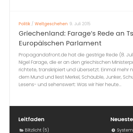
Politik
/
Weltgeschehen
9. Juli 2015
Griechenland: Farage’s Rede an T
Europäischen Parlament
Propagandafront.de hat die gestrige Rede (8. Juli 1
Nigel Farage, die er an den griechischen Ministerp
richtete, transkripiert und übersetzt. Einmal mehr 
dem Mund und liest Merkel, Schäuble, Junker, Schu
Lesens- und sehenswert: Was wir hier heute...
Leitfaden
Neueste
Blitzlicht
(5)
Systemf