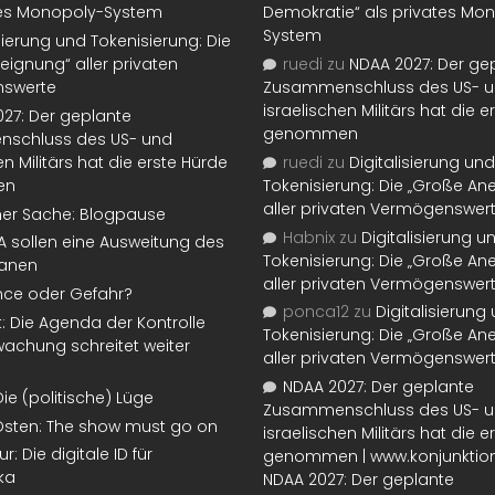
tes Monopoly-System
Demokratie“ als privates Mo
System
isierung und Tokenisierung: Die
eignung“ aller privaten
ruedi
zu
NDAA 2027: Der ge
swerte
Zusammenschluss des US- 
israelischen Militärs hat die 
27: Der geplante
genommen
schluss des US- und
en Militärs hat die erste Hürde
ruedi
zu
Digitalisierung und
en
Tokenisierung: Die „Große An
aller privaten Vermögenswer
ner Sache: Blogpause
Habnix
zu
Digitalisierung u
SA sollen eine Ausweitung des
Tokenisierung: Die „Große An
lanen
aller privaten Vermögenswer
nce oder Gefahr?
ponca12
zu
Digitalisierung
t: Die Agenda der Kontrolle
Tokenisierung: Die „Große An
achung schreitet weiter
aller privaten Vermögenswer
NDAA 2027: Der geplante
Die (politische) Lüge
Zusammenschluss des US- 
Osten: The show must go on
israelischen Militärs hat die 
: Die digitale ID für
genommen | www.konjunktion
ka
NDAA 2027: Der geplante