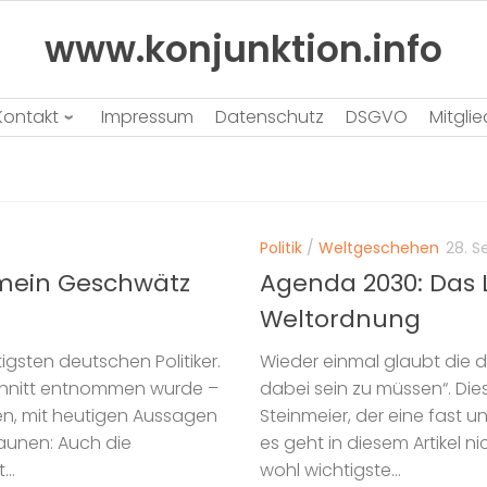
www.konjunktion.info
Kontakt
Impressum
Datenschutz
DSGVO
Mitgli
Politik
/
Weltgeschehen
28. 
 mein Geschwätz
Agenda 2030: Das 
Weltordnung
gsten deutschen Politiker.
Wieder einmal glaubt die 
sschnitt entnommen wurde –
dabei sein zu müssen“. Die
en, mit heutigen Aussagen
Steinmeier, der eine fast u
taunen: Auch die
es geht in diesem Artikel n
..
wohl wichtigste...