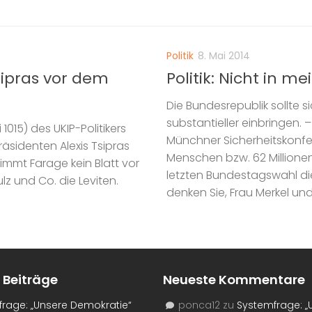
Politik
8. Mai 2014
sipras vor dem
Politik: Nicht in 
Die Bundesrepublik sollte s
substantieller einbringen.
015) des UKIP-Politikers
Münchner Sicherheitskonfer
räsidenten Alexis Tsipras
Menschen bzw. 62 Millione
nimmt Farage kein Blatt vor
letzten Bundestagswahl d
lz und Co. die Leviten.
denken Sie, Frau Merkel und.
 Beiträge
Neueste Kommentare
rage: „Unsere Demokratie“
ponca12
zu
Systemfrage: „