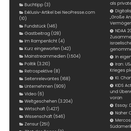
als priva
Buchtipp
(3)
Digital
Exklusiv-Artikel bei NeoPresse.com
„Große An
(10)
Vermögen
Fundstück
(146)
NDAA 20
Gastbeitrag
(128)
Zusammen
Im Rampenlicht
(4)
israelisch
Kurz eingeworfen
(142)
genomm
Mainstreammedien
(1.504)
In eige
Politik
(3.210)
Iran: U
Krieges p
Retrospektive
(8)
KI: Cha
Seitenrelevantes
(168)
KIDS Ac
Unternehmen
(909)
und Überw
Video
(6)
voran
Weltgeschehen
(3.204)
Essay: 
Wirtschaft
(1.427)
Naher 
Wissenschaft
(546)
Mercosur
Zensur
(251)
Südameri