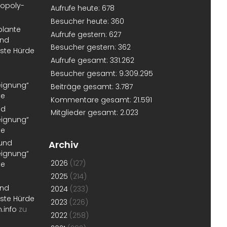
nopoly-
Aufrufe heute:
678
Besucher heute:
360
plante
Aufrufe gestern:
627
und
Besucher gestern:
362
erste Hürde
Aufrufe gesamt:
331.262
Besucher gesamt:
9.309.295
eignung“
Beiträge gesamt:
3.787
te
Kommentare gesamt:
21.591
nd
Mitglieder gesamt:
2.023
eignung“
te
 und
Archiv
eignung“
2026
(127)
te
2025
(214)
und
2024
(233)
erste Hürde
2023
(226)
.info
zu
2022
(258)