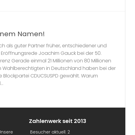
meinem Namen!
ich als guter Partner früher, entschiedener und
 – Eröffnungsrede Joachim Gauck bei der 50.
enz Gerade einmal 21 Millionen von 80 Millionen
n Wahlberechtigten in Deutschland haben bei der
ie Blockpartei CDUCSUSPD gewählt. Warum
..
Zahlenwerk seit 2013
Unsere
Besucher aktuell:
2