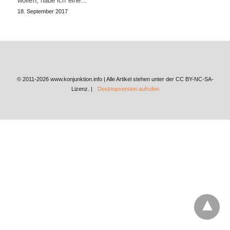
wollen, habe ich eine…
18. September 2017
© 2011-2026 www.konjunktion.info | Alle Artikel stehen unter der CC BY-NC-SA-
Lizenz. |
Desktopversion aufrufen