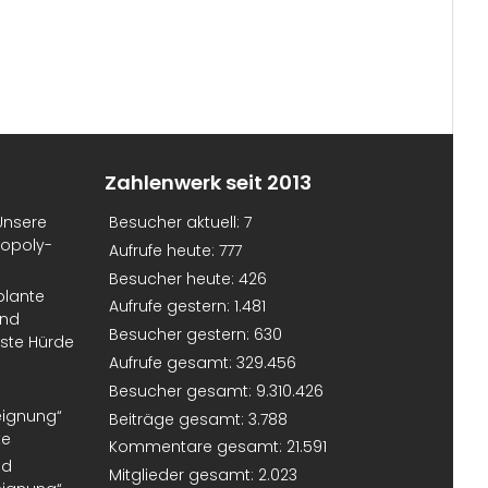
Zahlenwerk seit 2013
Unsere
Besucher aktuell:
7
nopoly-
Aufrufe heute:
777
Besucher heute:
426
plante
Aufrufe gestern:
1.481
und
Besucher gestern:
630
erste Hürde
Aufrufe gesamt:
329.456
Besucher gesamt:
9.310.426
eignung“
Beiträge gesamt:
3.788
te
Kommentare gesamt:
21.591
nd
Mitglieder gesamt:
2.023