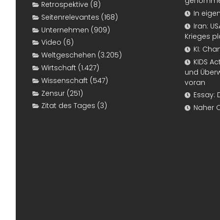
genomm
Retrospektive
(8)
In eige
Seitenrelevantes
(168)
Iran: U
Unternehmen
(909)
Krieges p
Video
(6)
KI: Cha
Weltgeschehen
(3.205)
KIDS Ac
Wirtschaft
(1.427)
und Überw
Wissenschaft
(547)
voran
Zensur
(251)
Essay: 
Zitat des Tages
(3)
Naher 