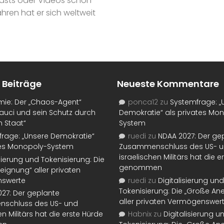
casts oder Videos schon
hren hat er sich weltweit
 Beiträge
Neueste Kommentare
mie: Der „Chaos-Agent“
ponca12
zu
Systemfrage: „
auci und sein Schutz durch
Demokratie“ als privates Mo
n Staat“
System
rage: „Unsere Demokratie“
ruedi
zu
NDAA 2027: Der ge
tes Monopoly-System
Zusammenschluss des US- 
israelischen Militärs hat die 
isierung und Tokenisierung: Die
genommen
eignung“ aller privaten
swerte
ruedi
zu
Digitalisierung und
Tokenisierung: Die „Große An
27: Der geplante
aller privaten Vermögenswer
schluss des US- und
en Militärs hat die erste Hürde
Habnix
zu
Digitalisierung u