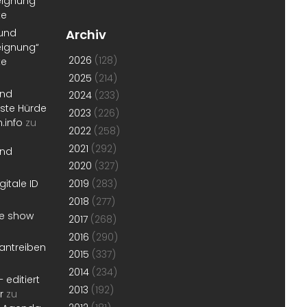
eignung“
te
 und
Archiv
eignung“
2026
(128)
te
2025
(214)
und
2024
(233)
erste Hürde
2023
(226)
.info
zu
2022
(258)
2021
(292)
und
2020
(327)
gitale ID
2019
(283)
2018
(277)
he show
2017
(268)
2016
(290)
antreiben
2015
(337)
2014
(234)
 editiert
2013
(192)
r
zu