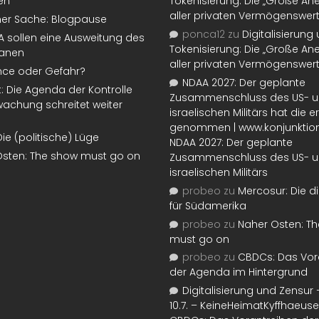
en
Tokenisierung: Die „Große An
aller privaten Vermögenswer
ner Sache: Blogpause
ponca12
zu
Digitalisierung
SA sollen eine Ausweitung des
Tokenisierung: Die „Große An
lanen
aller privaten Vermögenswer
nce oder Gefahr?
NDAA 2027: Der geplante
t: Die Agenda der Kontrolle
Zusammenschluss des US- 
achung schreitet weiter
israelischen Militärs hat die 
genommen | www.konjunktion
Die (politische) Lüge
NDAA 2027: Der geplante
Osten: The show must go on
Zusammenschluss des US- 
israelischen Militärs
probeo
zu
Mercosur: Die di
für Südamerika
probeo
zu
Naher Osten: T
must go on
probeo
zu
CBDCs: Das Vor
der Agenda im Hintergrund
Digitalisierung und Zensur –
10.7. – KeineHeimatKyffhaeuse