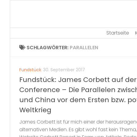
Skip
to
content
Startseite
SCHLAGWÖRTER:
PARALLELEN
Fundstück
30. September 2017
Fundstück: James Corbett auf de
Conference – Die Parallelen zwis
und China vor dem Ersten bzw. pot
Weltkrieg
James Corbett ist für mich einer der herausragen
alternativen Medien. Es gibt wohl fast kein Thema,