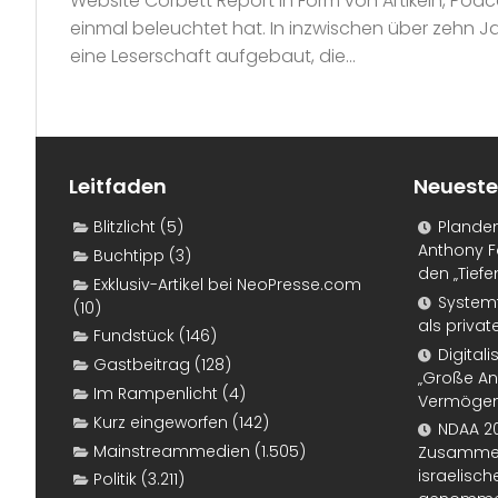
Website Corbett Report in Form von Artikeln, Pod
einmal beleuchtet hat. In inzwischen über zehn Ja
eine Leserschaft aufgebaut, die...
Leitfaden
Neueste
Blitzlicht
(5)
Plande
Anthony F
Buchtipp
(3)
den „Tiefe
Exklusiv-Artikel bei NeoPresse.com
Systemf
(10)
als priva
Fundstück
(146)
Digital
Gastbeitrag
(128)
„Große An
Im Rampenlicht
(4)
Vermögen
Kurz eingeworfen
(142)
NDAA 20
Mainstreammedien
(1.505)
Zusammen
israelisch
Politik
(3.211)