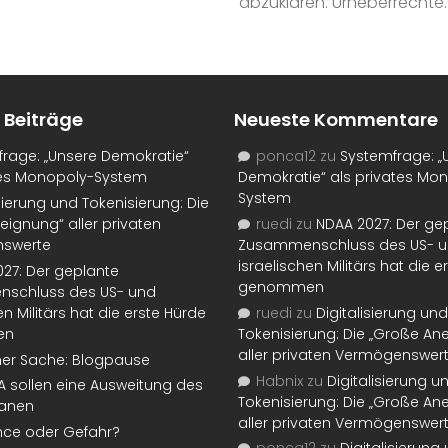
abzuklären. Urheberrechte..
 Beiträge
Neueste Kommentare
rage: „Unsere Demokratie“
ponca12
zu
Systemfrage: „
tes Monopoly-System
Demokratie“ als privates Mo
System
isierung und Tokenisierung: Die
eignung“ aller privaten
ruedi
zu
NDAA 2027: Der ge
swerte
Zusammenschluss des US- 
israelischen Militärs hat die 
27: Der geplante
genommen
schluss des US- und
en Militärs hat die erste Hürde
ruedi
zu
Digitalisierung und
en
Tokenisierung: Die „Große An
aller privaten Vermögenswer
ner Sache: Blogpause
Habnix
zu
Digitalisierung u
SA sollen eine Ausweitung des
Tokenisierung: Die „Große An
lanen
aller privaten Vermögenswer
nce oder Gefahr?