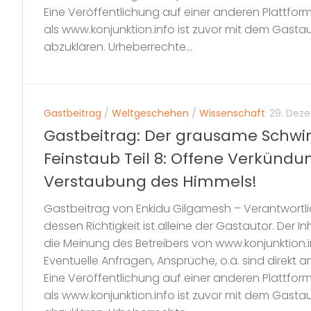
Eine Veröffentlichung auf einer anderen Plattfor
als www.konjunktion.info ist zuvor mit dem Gasta
abzuklären. Urheberrechte...
Gastbeitrag
/
Weltgeschehen
/
Wissenschaft
29. Dez
Gastbeitrag: Der grausame Schwi
Feinstaub Teil 8: Offene Verkündu
Verstaubung des Himmels!
Gastbeitrag von Enkidu Gilgamesh – Verantwortlic
dessen Richtigkeit ist alleine der Gastautor. Der 
die Meinung des Betreibers von www.konjunktion.i
Eventuelle Anfragen, Ansprüche, o.ä. sind direkt a
Eine Veröffentlichung auf einer anderen Plattfor
als www.konjunktion.info ist zuvor mit dem Gasta