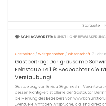
Skip
to
content
Startseite
SCHLAGWÖRTER:
KÜNSTLICHE BEWÄSSERUNG
Gastbeitrag
/
Weltgeschehen
/
Wissenschaft
7. Febru
Gastbeitrag: Der grausame Schwi
Feinstaub Teil 9: Beobachtet die t
Verstaubung!
Gastbeitrag von Enkidu Gilgamesh – Verantwortlic
dessen Richtigkeit ist alleine der Gastautor. Der 
die Meinung des Betreibers von www.konjunktion.i
Eventuelle Anfragen, Ansprüche, o.ä. sind direkt a