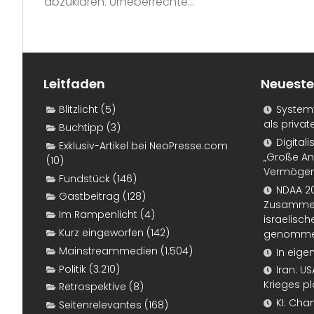
abzuklären. Urheberrechte...
Leitfaden
Neueste
Blitzlicht
(5)
Systemf
als priva
Buchtipp
(3)
Digital
Exklusiv-Artikel bei NeoPresse.com
„Große An
(10)
Vermögen
Fundstück
(146)
NDAA 20
Gastbeitrag
(128)
Zusammen
Im Rampenlicht
(4)
israelisch
Kurz eingeworfen
(142)
genomm
Mainstreammedien
(1.504)
In eige
Politik
(3.210)
Iran: U
Krieges p
Retrospektive
(8)
KI: Cha
Seitenrelevantes
(168)