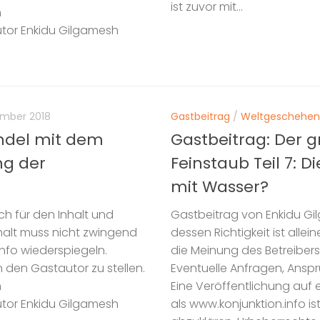
ist zuvor mit...
m
utor Enkidu Gilgamesh
ember 2018
Gastbeitrag
/
Weltgeschehen
ndel mit dem
Gastbeitrag: Der
ng der
Feinstaub Teil 7: 
mit Wasser?
h für den Inhalt und
Gastbeitrag von Enkidu Gil
Inhalt muss nicht zwingend
dessen Richtigkeit ist alle
nfo wiederspiegeln.
die Meinung des Betreibers
n den Gastautor zu stellen.
Eventuelle Anfragen, Ansprü
m
Eine Veröffentlichung auf 
utor Enkidu Gilgamesh
als www.konjunktion.info i