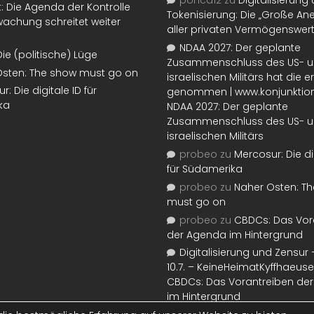
ponca12
zu
Digitalisierung
t: Die Agenda der Kontrolle
Tokenisierung: Die „Große An
achung schreitet weiter
aller privaten Vermögenswer
NDAA 2027: Der geplante
Die (politische) Lüge
Zusammenschluss des US- 
Osten: The show must go on
israelischen Militärs hat die 
: Die digitale ID für
genommen | www.konjunktion
ka
NDAA 2027: Der geplante
Zusammenschluss des US- 
israelischen Militärs
probeo
zu
Mercosur: Die di
für Südamerika
probeo
zu
Naher Osten: T
must go on
probeo
zu
CBDCs: Das Vor
der Agenda im Hintergrund
Digitalisierung und Zensur –
10.7. – KeineHeimatKyffhaeuse
CBDCs: Das Vorantreiben de
im Hintergrund