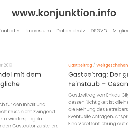
www.konjunktion.info
Kontakt
Impressum
Datenschutz
DSGVO
Mitgli
ar 2019
Gastbeitrag
/
Weltgeschehen
ndel mit dem
Gastbeitrag: Der
ägliche
Feinstaub – Gesam
Gastbeitrag von Enkidu Gil
dessen Richtigkeit ist alle
h für den Inhalt und
die Meinung des Betreibers
Inhalt muss nicht zwingend
Eventuelle Anfragen, Ansprü
nfo wiederspiegeln.
Eine Veröffentlichung auf 
n den Gastautor zu stellen.