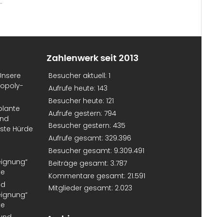
.
Zahlenwerk seit 2013
Unsere
Besucher aktuell:
1
nopoly-
Aufrufe heute:
143
Besucher heute:
121
plante
Aufrufe gestern:
794
und
Besucher gestern:
435
erste Hürde
Aufrufe gesamt:
329.396
Besucher gesamt:
9.309.491
eignung“
Beiträge gesamt:
3.787
te
Kommentare gesamt:
21.591
nd
Mitglieder gesamt:
2.023
eignung“
te