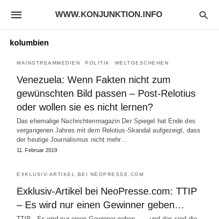
WWW.KONJUNKTION.INFO
kolumbien
MAINSTREAMMEDIEN
POLITIK
WELTGESCHEHEN
Venezuela: Wenn Fakten nicht zum
gewünschten Bild passen – Post-Relotius
oder wollen sie es nicht lernen?
Das ehemalige Nachrichtenmagazin Der Spiegel hat Ende des
vergangenen Jahres mit dem Relotius-Skandal aufgezeigt, dass
der heutige Journalismus nicht mehr…
11. Februar 2019
EXKLUSIV-ARTIKEL BEI NEOPRESSE.COM
Exklusiv-Artikel bei NeoPresse.com: TTIP
– Es wird nur einen Gewinner geben…
TTIP - Es wird nur einen Gewinner geben… …und das sind die