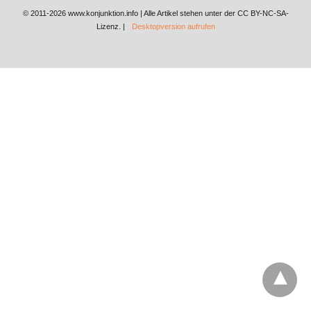
© 2011-2026 www.konjunktion.info | Alle Artikel stehen unter der CC BY-NC-SA-
Lizenz. |
Desktopversion aufrufen