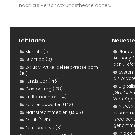
noch als Verschwörungstheorie daher...
Leitfaden
Neueste
Blitzlicht
(5)
Plande
Anthony F
Buchtipp
(3)
den „Tiefe
Exklusiv-Artikel bei NeoPresse.com
Systemf
(10)
als priva
Fundstück
(146)
Digital
Gastbeitrag
(128)
„Große An
Im Rampenlicht
(4)
Vermögen
Kurz eingeworfen
(142)
NDAA 20
Mainstreammedien
(1.505)
Zusammen
israelisch
Politik
(3.211)
genomm
Retrospektive
(8)
In eige