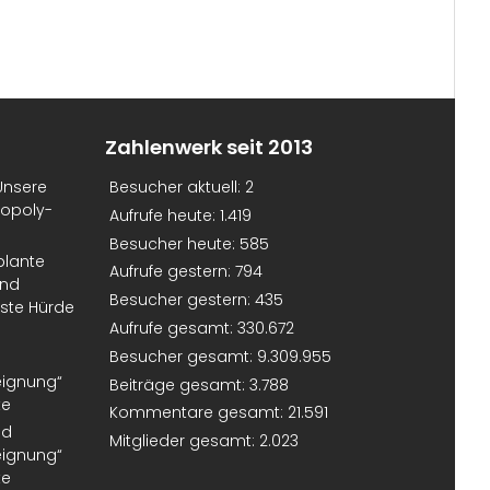
Zahlenwerk seit 2013
Unsere
Besucher aktuell:
2
nopoly-
Aufrufe heute:
1.419
Besucher heute:
585
plante
Aufrufe gestern:
794
und
Besucher gestern:
435
erste Hürde
Aufrufe gesamt:
330.672
Besucher gesamt:
9.309.955
eignung“
Beiträge gesamt:
3.788
te
Kommentare gesamt:
21.591
nd
Mitglieder gesamt:
2.023
eignung“
te