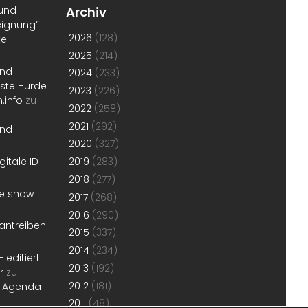
 und
Archiv
eignung“
2026
(128)
te
2025
(214)
und
2024
(233)
erste Hürde
2023
(226)
.info
zu
2022
(258)
2021
(292)
und
2020
(327)
gitale ID
2019
(283)
2018
(277)
he show
2017
(268)
2016
(290)
antreiben
2015
(337)
2014
(234)
 editiert
2013
(192)
r
zu
2012
(181)
r Agenda
2011
(48)