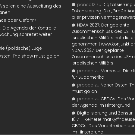
ponca12
zu
Digitalisierung
SA sollen eine Ausweitung des
Tokenisierung: Die „Große An
lanen
aller privaten Vermögenswer
nce oder Gefahr?
NDAA 2027: Der geplante
t: Die Agenda der Kontrolle
Zusammenschluss des US- 
achung schreitet weiter
israelischen Militärs hat die 
genommen | www.konjunktion
Die (politische) Lüge
NDAA 2027: Der geplante
Osten: The show must go on
Zusammenschluss des US- 
israelischen Militärs
probeo
zu
Mercosur: Die di
für Südamerika
probeo
zu
Naher Osten: T
must go on
probeo
zu
CBDCs: Das Vor
der Agenda im Hintergrund
Digitalisierung und Zensur –
10.7. – KeineHeimatKyffhaeuse
CBDCs: Das Vorantreiben de
im Hintergrund