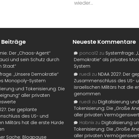
wieder...
 Beiträge
Neueste Kommentare
mie: Der „Chaos-Agent“
ponca12
zu
Systemfrage: „
auci und sein Schutz durch
Demokratie“ als privates Mo
n Staat“
System
rage: „Unsere Demokratie“
ruedi
zu
NDAA 2027: Der ge
tes Monopoly-System
Zusammenschluss des US- 
israelischen Militärs hat die 
isierung und Tokenisierung: Die
genommen
eignung“ aller privaten
swerte
ruedi
zu
Digitalisierung und
Tokenisierung: Die „Große An
27: Der geplante
aller privaten Vermögenswer
schluss des US- und
en Militärs hat die erste Hürde
Habnix
zu
Digitalisierung u
en
Tokenisierung: Die „Große An
aller privaten Vermögenswer
ner Sache: Blogpause