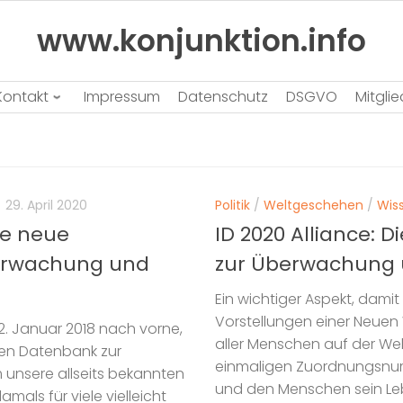
www.konjunktion.info
Kontakt
Impressum
Datenschutz
DSGVO
Mitgli
29. April 2020
Politik
/
Weltgeschehen
/
Wis
ie neue
ID 2020 Alliance:
erwachung und
zur Überwachung u
Ein wichtiger Aspekt, damit 
Vorstellungen einer Neuen 
2. Januar 2018 nach vorne,
aller Menschen auf der Welt
iten Datenbank zur
einmaligen Zuordnungsnumm
 unsere allseits bekannten
und den Menschen sein Lebe
mals für viele vielleicht