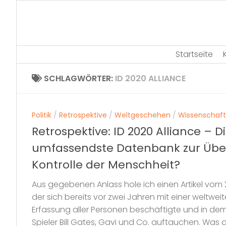
Skip
to
content
Startseite
SCHLAGWÖRTER:
ID 2020 ALLIANCE
Politik
/
Retrospektive
/
Weltgeschehen
/
Wissenschaft
Retrospektive: ID 2020 Alliance – D
umfassendste Datenbank zur Üb
Kontrolle der Menschheit?
Aus gegebenen Anlass hole ich einen Artikel vom 
der sich bereits vor zwei Jahren mit einer weltwe
Erfassung aller Personen beschäftigte und in dem
Spieler Bill Gates, Gavi und Co. auftauchen. Was da