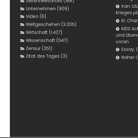
Seitenrelevantes
(168)
Iran: U
Unternehmen
(909)
Krieges p
Video
(6)
KI: Cha
Weltgeschehen
(3.205)
KIDS Ac
Wirtschaft
(1.427)
und Überw
Wissenschaft
(547)
voran
Zensur
(251)
Essay: 
Zitat des Tages
(3)
Naher 