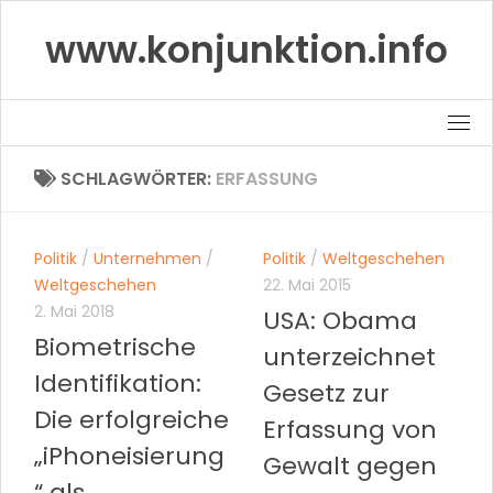
Skip
www.konjunktion.info
to
content
SCHLAGWÖRTER:
ERFASSUNG
Politik
/
Unternehmen
/
Politik
/
Weltgeschehen
Weltgeschehen
22. Mai 2015
2. Mai 2018
USA: Obama
Biometrische
unterzeichnet
Identifikation:
Gesetz zur
Die erfolgreiche
Erfassung von
„iPhoneisierung
Gewalt gegen
“ als