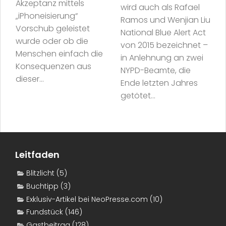
Akzeptanz mittels
wird auch als Rafael
„iPhoneisierung“
Ramos und Wenjian Liu
Vorschub geleistet
National Blue Alert Act
wurde oder ob die
von 2015 bezeichnet –
Menschen einfach die
in Anlehnung an zwei
Konsequenzen aus
NYPD-Beamte, die
dieser...
Ende letzten Jahres
getötet...
Leitfaden
Blitzlicht
(5)
Buchtipp
(3)
Exklusiv-Artikel bei NeoPresse.com
(10)
Fundstück
(146)
Gastbeitrag
(128)