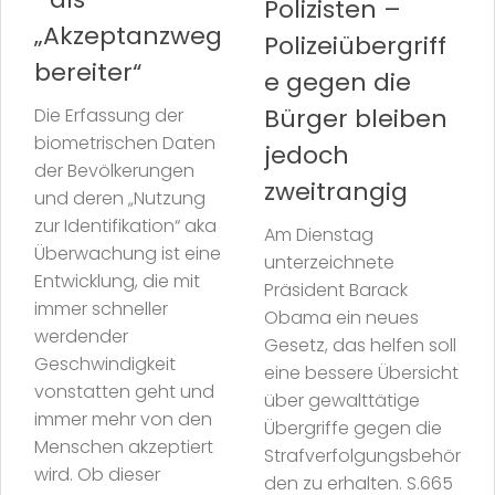
Polizisten –
„Akzeptanzweg
Polizeiübergriff
bereiter“
e gegen die
Bürger bleiben
Die Erfassung der
biometrischen Daten
jedoch
der Bevölkerungen
zweitrangig
und deren „Nutzung
zur Identifikation“ aka
Am Dienstag
Überwachung ist eine
unterzeichnete
Entwicklung, die mit
Präsident Barack
immer schneller
Obama ein neues
werdender
Gesetz, das helfen soll
Geschwindigkeit
eine bessere Übersicht
vonstatten geht und
über gewalttätige
immer mehr von den
Übergriffe gegen die
Menschen akzeptiert
Strafverfolgungsbehör
wird. Ob dieser
den zu erhalten. S.665