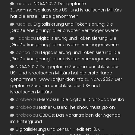
ruedi
zu
NDAA 2027: Der geplante
Zusammenschluss des US- und israelischen Militärs
hat die erste Hürde genommen
ruedi
zu
Digitalisierung und Tokenisierung: Die
„Große Aneignung“ aller privaten Vermögenswerte
Habnix
zu
Digitalisierung und Tokenisierung: Die
„Große Aneignung“ aller privaten Vermögenswerte
ponca12
zu
Digitalisierung und Tokenisierung: Die
„Große Aneignung“ aller privaten Vermögenswerte
NDAA 2027: Der geplante Zusammenschluss des
US- und israelischen Militärs hat die erste Hürde
genommen | www.konjunktion.info
zu
NDAA 2027: Der
geplante Zusammenschluss des US- und
israelischen Militärs
probeo
zu
Mercosur: Die digitale ID für Südamerika
probeo
zu
Naher Osten: The show must go on
probeo
zu
CBDCs: Das Vorantreiben der Agenda
im Hintergrund
Digitalisierung und Zensur – editiert 10.7. –