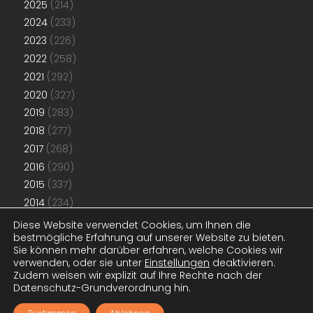
2025
(214)
2024
(233)
2023
(226)
2022
(258)
2021
(292)
2020
(327)
2019
(283)
2018
(277)
2017
(268)
2016
(290)
2015
(337)
2014
(234)
2013
(192)
Diese Website verwendet Cookies, um Ihnen die
bestmögliche Erfahrung auf unserer Website zu bieten.
2012
(181)
Sie können mehr darüber erfahren, welche Cookies wir
2011
(48)
verwenden, oder sie unter
Einstellungen
deaktivieren.
Zudem weisen wir explizit auf Ihre Rechte nach der
Datenschutz-Grundverordnung hin.
© 2011-2026
www.konjunktion.info
. Alle Artikel stehen unter der
CC
BY-NC-SA-Lizenz
. Designanpassungen
www.konjunktion.info
.