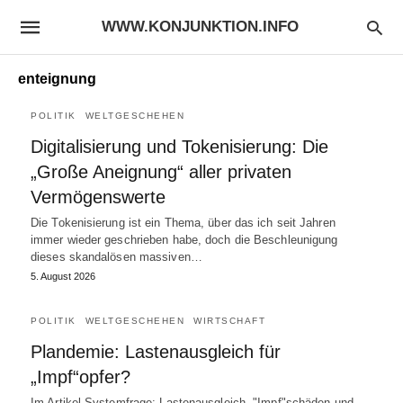
WWW.KONJUNKTION.INFO
enteignung
POLITIK
WELTGESCHEHEN
Digitalisierung und Tokenisierung: Die
„Große Aneignung“ aller privaten
Vermögenswerte
Die Tokenisierung ist ein Thema, über das ich seit Jahren
immer wieder geschrieben habe, doch die Beschleunigung
dieses skandalösen massiven…
5. August 2026
POLITIK
WELTGESCHEHEN
WIRTSCHAFT
Plandemie: Lastenausgleich für
„Impf“opfer?
Im Artikel Systemfrage: Lastenausgleich, "Impf"schäden und