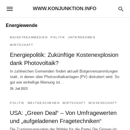
WWW.KONJUNKTION.INFO
Energiewende
MAINSTREAMMEDIEN
POLITIK
UNTERNEHMEN
WIRTSCHAFT
Energiepolitik: Zukünftige Kostenexplosion
dank Photovoltaik?
In zahlreichen Gemeinden finden aktuell Bürgerversammlungen
statt, in denen über Photovoltaikanlagen (PV) diskutiert wird. So
gut wie einhellige Meinung ist…
26. Juli 2023
POLITIK
WELTGESCHEHEN
WIRTSCHAFT
WISSENSCHAFT
USA: „Green Deal“ – Von Umfragewerten
und „aufgeladenen Fragetechniken“
Die Zustimmungsraten der Wähler für die Partei Die Grünen ist