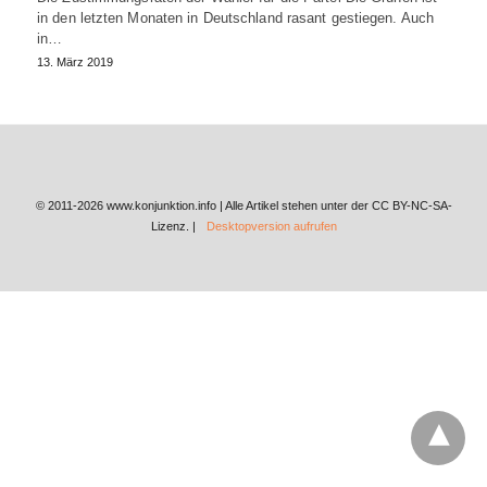
in den letzten Monaten in Deutschland rasant gestiegen. Auch
in…
13. März 2019
© 2011-2026 www.konjunktion.info | Alle Artikel stehen unter der CC BY-NC-SA-
Lizenz. |
Desktopversion aufrufen