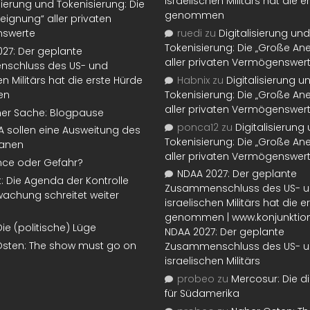
israelischen Militärs hat die 
isierung und Tokenisierung: Die
genommen
eignung“ aller privaten
swerte
ruedi
zu
Digitalisierung und
Tokenisierung: Die „Große An
27: Der geplante
aller privaten Vermögenswer
schluss des US- und
en Militärs hat die erste Hürde
Habnix
zu
Digitalisierung u
en
Tokenisierung: Die „Große An
aller privaten Vermögenswer
ner Sache: Blogpause
ponca12
zu
Digitalisierung
SA sollen eine Ausweitung des
Tokenisierung: Die „Große An
lanen
aller privaten Vermögenswer
nce oder Gefahr?
NDAA 2027: Der geplante
t: Die Agenda der Kontrolle
Zusammenschluss des US- 
achung schreitet weiter
israelischen Militärs hat die 
genommen | www.konjunktion
Die (politische) Lüge
NDAA 2027: Der geplante
Osten: The show must go on
Zusammenschluss des US- 
israelischen Militärs
probeo
zu
Mercosur: Die di
für Südamerika