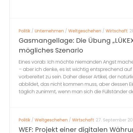
Politik
/
Unternehmen
/
Weltgeschehen
/
Wirtschaft
2
Gasmangellage: Die Übung „LÜKEX 
mögliches Szenario
Eines vorab: Ich möchte niemanden Angst mache
– aber ich denke, es ist wichtig entsprechend a
vorbereitet zu sein. Daher dieser Artikel, der natürl
abbildet, das nicht kommen muss, aber dessen Ein
täglich zunimmt, wenn man sich die Füllständer de
Politik
/
Weltgeschehen
/
Wirtschaft
27. September 20
WEF: Projekt einer digitalen Währu