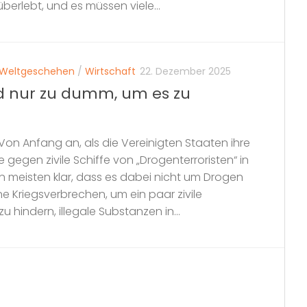
berlebt, und es müssen viele...
Weltgeschehen
/
Wirtschaft
22. Dezember 2025
nd nur zu dumm, um es zu
. Von Anfang an, als die Vereinigten Staaten ihre
gen zivile Schiffe von „Drogenterroristen“ in
n meisten klar, dass es dabei nicht um Drogen
ne Kriegsverbrechen, um ein paar zivile
hindern, illegale Substanzen in...