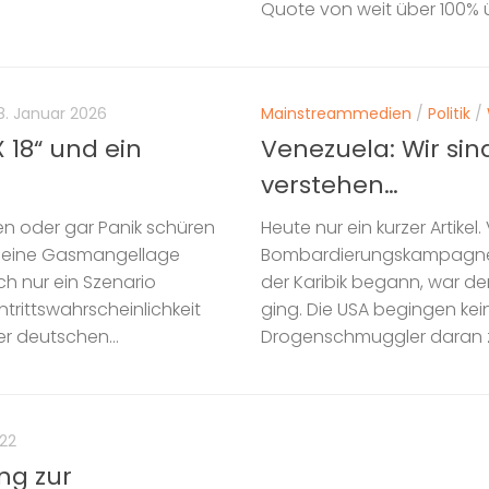
Quote von weit über 100% ü
8. Januar 2026
Mainstreammedien
/
Politik
/
18“ und ein
Venezuela: Wir si
verstehen…
n oder gar Panik schüren
Heute nur ein kurzer Artikel
uf eine Gasmangellage
Bombardierungskampagne ge
ich nur ein Szenario
der Karibik begann, war de
trittswahrscheinlichkeit
ging. Die USA begingen kei
r deutschen...
Drogenschmuggler daran zu 
22
ng zur