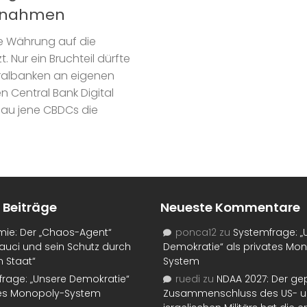
aßnahmen
le Währung auf die
 Nur ein Bruchteil dürfte
tralbanken an eigenen
Central Bank Digital
nau jene CBDCs die
 Beiträge
Neueste Kommentare
mie: Der „Chaos-Agent“
ponca12
zu
Systemfrage: „
auci und sein Schutz durch
Demokratie“ als privates Mo
n Staat“
System
rage: „Unsere Demokratie“
ruedi
zu
NDAA 2027: Der ge
tes Monopoly-System
Zusammenschluss des US- 