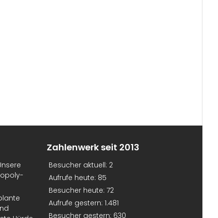
Zahlenwerk seit 2013
Unsere
Besucher aktuell:
2
nopoly-
Aufrufe heute:
85
Besucher heute:
72
plante
Aufrufe gestern:
1.481
und
Besucher gestern:
630