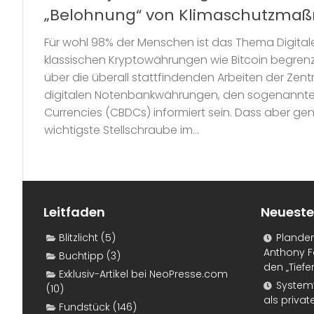
„Belohnung“ von Klimaschutzm
Für wohl 98% der Menschen ist das Thema Digita
klassischen Kryptowährungen wie Bitcoin begrenzt.
über die überall stattfindenden Arbeiten der Zen
digitalen Notenbankwährungen, den sogenannten 
Currencies (CBDCs) informiert sein. Dass aber ge
wichtigste Stellschraube im...
Leitfaden
Neueste
Blitzlicht
(5)
Plande
Anthony F
Buchtipp
(3)
den „Tiefe
Exklusiv-Artikel bei NeoPresse.com
Systemf
(10)
als priva
Fundstück
(146)