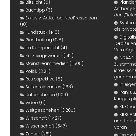
Blitzlicht
(5)
Plande
Anthony F
Buchtipp
(3)
den „Tiefe
Exklusiv-Artikel bei NeoPresse.com
Systemf
(10)
als priva
Fundstück
(146)
Digital
Gastbeitrag
(128)
„Große An
Im Rampenlicht
(4)
Vermögen
Kurz eingeworfen
(142)
NDAA 20
Mainstreammedien
(1.505)
Zusammen
israelisch
Politik
(3.211)
genomm
Retrospektive
(8)
In eige
Seitenrelevantes
(168)
Iran: U
Unternehmen
(909)
Krieges p
Video
(6)
KI: Cha
Weltgeschehen
(3.205)
KIDS Ac
Wirtschaft
(1.427)
und Überw
Wissenschaft
(547)
voran
Zensur
(251)
Essay: 