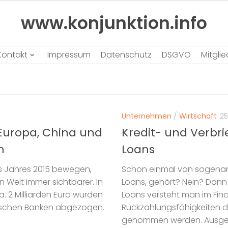
www.konjunktion.info
Kontakt
Impressum
Datenschutz
DSGVO
Mitgli
Unternehmen
/
Wirtschaft
25
 Europa, China und
Kredit- und Verbri
m
Loans
es Jahres 2015 bewegen,
Schon einmal von sogenann
 Welt immer sichtbarer. In
Loans, gehört? Nein? Dann 
. 2 Milliarden Euro wurden
Loans versteht man im Fin
hischen Banken abgezogen.
Rückzahlungsfähigkeiten d
genommen werden. Ausgeg