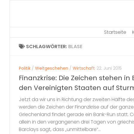
Skip
to
content
Startseite
SCHLAGWÖRTER:
BLASE
Politik
/
Weltgeschehen
/
Wirtschaft
22. Juni 2015
Finanzkrise: Die Zeichen stehen in
den Vereinigten Staaten auf Stur
Jetzt da wir uns in Richtung der zweiten Hälfte d
werden die Zeichen der Finanzkrise auf der ganzen
Griechenland findet gerade ein Bank-Run statt. Ca
allein in den vergangenen drei Tagen von griec
Barclays sagt, dass „unmittelbare“...