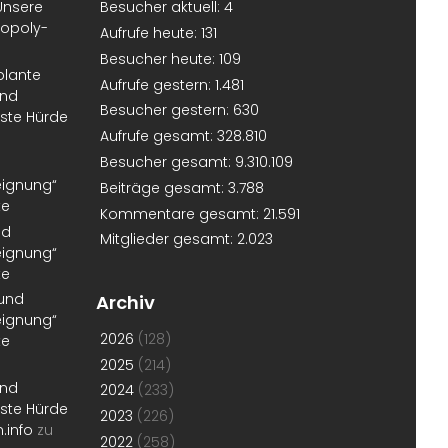
Unsere
Besucher aktuell:
4
nopoly-
Aufrufe heute:
131
Besucher heute:
109
plante
Aufrufe gestern:
1.481
und
Besucher gestern:
630
erste Hürde
Aufrufe gesamt:
328.810
Besucher gesamt:
9.310.109
eignung“
Beiträge gesamt:
3.788
te
Kommentare gesamt:
21.591
nd
Mitglieder gesamt:
2.023
eignung“
te
 und
Archiv
eignung“
2026
(128)
te
2025
(214)
und
2024
(233)
erste Hürde
2023
(226)
.info
zu
2022
(258)