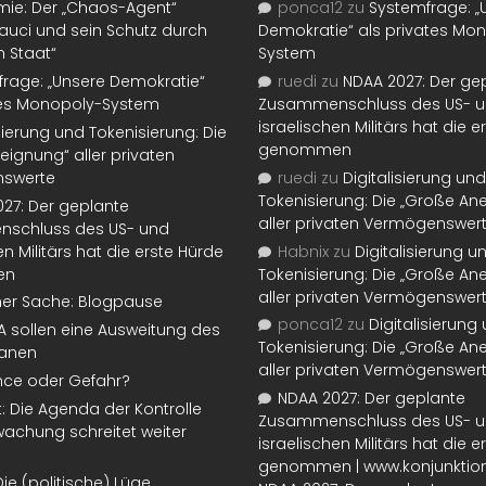
mie: Der „Chaos-Agent“
ponca12
zu
Systemfrage: „
auci und sein Schutz durch
Demokratie“ als privates Mo
n Staat“
System
rage: „Unsere Demokratie“
ruedi
zu
NDAA 2027: Der ge
tes Monopoly-System
Zusammenschluss des US- 
israelischen Militärs hat die 
isierung und Tokenisierung: Die
genommen
eignung“ aller privaten
swerte
ruedi
zu
Digitalisierung und
Tokenisierung: Die „Große An
27: Der geplante
aller privaten Vermögenswer
schluss des US- und
en Militärs hat die erste Hürde
Habnix
zu
Digitalisierung u
en
Tokenisierung: Die „Große An
aller privaten Vermögenswer
ner Sache: Blogpause
ponca12
zu
Digitalisierung
SA sollen eine Ausweitung des
Tokenisierung: Die „Große An
lanen
aller privaten Vermögenswer
nce oder Gefahr?
NDAA 2027: Der geplante
t: Die Agenda der Kontrolle
Zusammenschluss des US- 
achung schreitet weiter
israelischen Militärs hat die 
genommen | www.konjunktion
Die (politische) Lüge