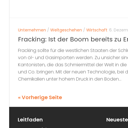
Unternehmen
/
Weltgeschehen
/
Wirtschaft
6. Dezem
Fracking: Ist der Boom bereits zu 
Fracking sollte für die westlichen Staaten der Sch
von öl- und Gasimporten werden. Zu unsicher si
Kantonisten, die das Schmiermittel der Welt in d
und Co. bringen. Mit der neuen Technologie, bei 
Chemikalien unter hohem Druck in den Boden...
« Vorherige Seite
Leitfaden
Neueste