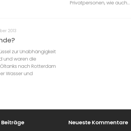
Privatpersonen, wie auch...
ber 2013
Ende?
lüssel zur Unabhängigkeit
nd und waren die
ie Öltanks nach Rotterdam
der Wasser und
 Beiträge
Neueste Kommentare