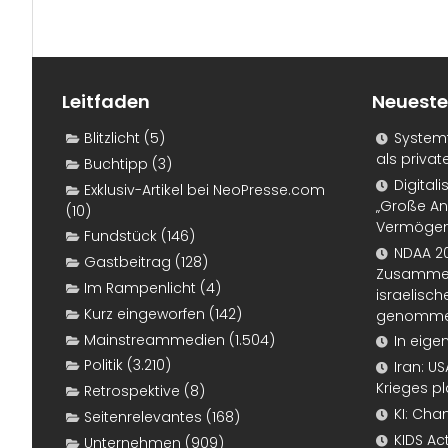
Leitfaden
Neueste
Blitzlicht
(5)
Systemf
als priva
Buchtipp
(3)
Digital
Exklusiv-Artikel bei NeoPresse.com
„Große An
(10)
Vermögen
Fundstück
(146)
NDAA 20
Gastbeitrag
(128)
Zusammen
Im Rampenlicht
(4)
israelisch
Kurz eingeworfen
(142)
genomm
Mainstreammedien
(1.504)
In eige
Politik
(3.210)
Iran: U
Krieges p
Retrospektive
(8)
KI: Cha
Seitenrelevantes
(168)
KIDS Ac
Unternehmen
(909)