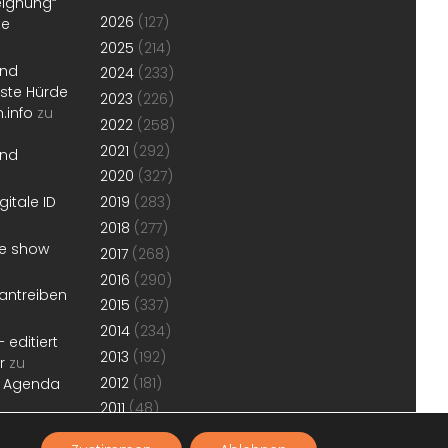
eignung“
2026
(127)
te
2025
(214)
und
2024
(233)
erste Hürde
2023
(226)
.info
zu
2022
(258)
2021
(292)
und
2020
(327)
gitale ID
2019
(283)
2018
(277)
he show
2017
(268)
2016
(290)
antreiben
2015
(337)
2014
(234)
 editiert
2013
(192)
r
zu
2012
(181)
r Agenda
2011
(48)