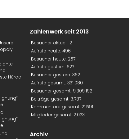
Zahlenwerk seit 2013
Unsere
Besucher aktuell:
2
nopoly-
Aufrufe heute:
496
Besucher heute:
257
plante
Aufrufe gestern:
627
und
Besucher gestern:
362
erste Hürde
Aufrufe gesamt:
331.080
Besucher gesamt:
9.309.192
eignung“
Beiträge gesamt:
3.787
te
Kommentare gesamt:
21.591
nd
Mitglieder gesamt:
2.023
eignung“
te
 und
Archiv