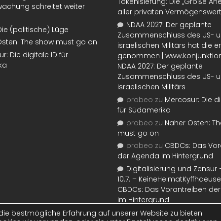
Tokenisierung: Die „Große An
achung schreitet weiter
aller privaten Vermögenswer
NDAA 2027: Der geplante
Die (politische) Lüge
Zusammenschluss des US- 
Osten: The show must go on
israelischen Militärs hat die 
: Die digitale ID für
genommen | www.konjunktion
ka
NDAA 2027: Der geplante
Zusammenschluss des US- 
israelischen Militärs
probeo
zu
Mercosur: Die di
für Südamerika
probeo
zu
Naher Osten: T
must go on
probeo
zu
CBDCs: Das Vor
der Agenda im Hintergrund
Digitalisierung und Zensur –
10.7. – KeineHeimatKyffhaeuse
CBDCs: Das Vorantreiben de
im Hintergrund
ie bestmögliche Erfahrung auf unserer Website zu bieten.