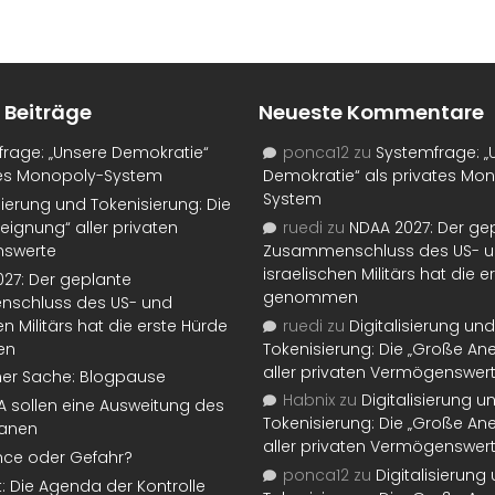
 Beiträge
Neueste Kommentare
rage: „Unsere Demokratie“
ponca12
zu
Systemfrage: „
tes Monopoly-System
Demokratie“ als privates Mo
System
isierung und Tokenisierung: Die
eignung“ aller privaten
ruedi
zu
NDAA 2027: Der ge
swerte
Zusammenschluss des US- 
israelischen Militärs hat die 
27: Der geplante
genommen
schluss des US- und
en Militärs hat die erste Hürde
ruedi
zu
Digitalisierung und
en
Tokenisierung: Die „Große An
aller privaten Vermögenswer
ner Sache: Blogpause
Habnix
zu
Digitalisierung u
SA sollen eine Ausweitung des
Tokenisierung: Die „Große An
lanen
aller privaten Vermögenswer
nce oder Gefahr?
ponca12
zu
Digitalisierung
t: Die Agenda der Kontrolle