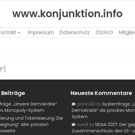
www.konjunktion.info
Kontakt
Impressum
Datenschutz
DSGVO
Mitgli
“]
 Beiträge
Neueste Kommentare
rage: „Unsere Demokratie“
ponca12
zu
Systemfrage: „
tes Monopoly-System
Demokratie“ als privates Mo
System
isierung und Tokenisierung: Die
eignung“ aller privaten
ruedi
zu
NDAA 2027: Der ge
swerte
Zusammenschluss des US- 