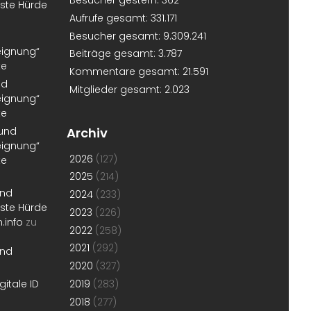
Besucher gestern:
362
erste Hürde
Aufrufe gesamt:
331.171
Besucher gesamt:
9.309.241
eignung“
Beiträge gesamt:
3.787
te
Kommentare gesamt:
21.591
nd
Mitglieder gesamt:
2.023
eignung“
te
 und
Archiv
eignung“
2026
(127)
te
2025
(214)
und
2024
(233)
erste Hürde
2023
(226)
.info
zu
2022
(258)
2021
(292)
und
2020
(327)
gitale ID
2019
(283)
2018
(277)