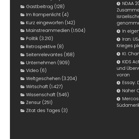
NDAA 20
Gastbeitrag
(128)
Zusammen
Im Rampenlicht
(4)
israelisch
Kurz eingeworfen
(142)
genomm
Mainstreammedien
(1.504)
In eige
Politik
(3.210)
Iran: U
Krieges p
Retrospektive
(8)
KI: Cha
Seitenrelevantes
(168)
KIDS Ac
Unternehmen
(909)
und Überw
Video
(6)
voran
Weltgeschehen
(3.204)
Essay: 
Wirtschaft
(1.427)
Naher 
Wissenschaft
(546)
Mercosur
Zensur
(251)
Südameri
Zitat des Tages
(3)