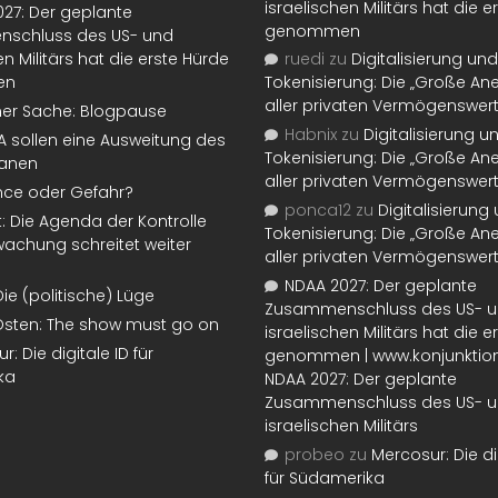
israelischen Militärs hat die 
27: Der geplante
genommen
schluss des US- und
en Militärs hat die erste Hürde
ruedi
zu
Digitalisierung und
en
Tokenisierung: Die „Große An
aller privaten Vermögenswer
ner Sache: Blogpause
Habnix
zu
Digitalisierung u
SA sollen eine Ausweitung des
Tokenisierung: Die „Große An
lanen
aller privaten Vermögenswer
nce oder Gefahr?
ponca12
zu
Digitalisierung
t: Die Agenda der Kontrolle
Tokenisierung: Die „Große An
achung schreitet weiter
aller privaten Vermögenswer
NDAA 2027: Der geplante
Die (politische) Lüge
Zusammenschluss des US- 
Osten: The show must go on
israelischen Militärs hat die 
: Die digitale ID für
genommen | www.konjunktion
ka
NDAA 2027: Der geplante
Zusammenschluss des US- 
israelischen Militärs
probeo
zu
Mercosur: Die di
für Südamerika