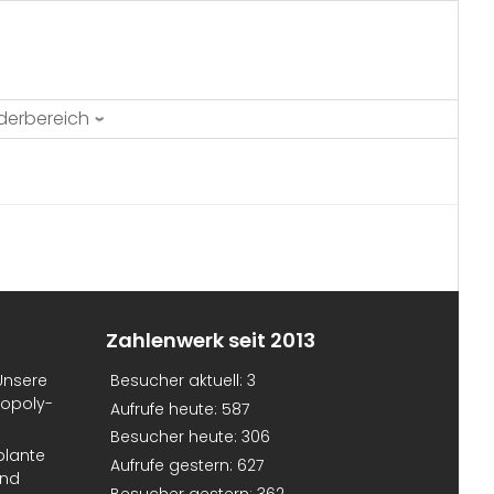
ederbereich
Zahlenwerk seit 2013
Unsere
Besucher aktuell:
3
nopoly-
Aufrufe heute:
587
Besucher heute:
306
plante
Aufrufe gestern:
627
und