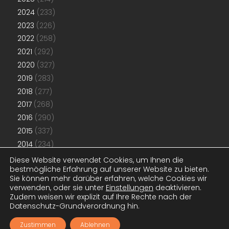
2024
(233)
2023
(226)
2022
(258)
2021
(292)
2020
(327)
2019
(283)
2018
(277)
2017
(268)
2016
(290)
2015
(337)
2014
(234)
2013
(192)
Diese Website verwendet Cookies, um Ihnen die
bestmögliche Erfahrung auf unserer Website zu bieten.
2012
(181)
Sie können mehr darüber erfahren, welche Cookies wir
2011
(48)
verwenden, oder sie unter
Einstellungen
deaktivieren.
Zudem weisen wir explizit auf Ihre Rechte nach der
Datenschutz-Grundverordnung hin.
© 2011-2026
www.konjunktion.info
. Alle Artikel stehen unter der
CC
BY-NC-SA-Lizenz
. Designanpassungen
www.konjunktion.info
.
Zustimmen
Ablehnen
Antrieb
WordPress
.