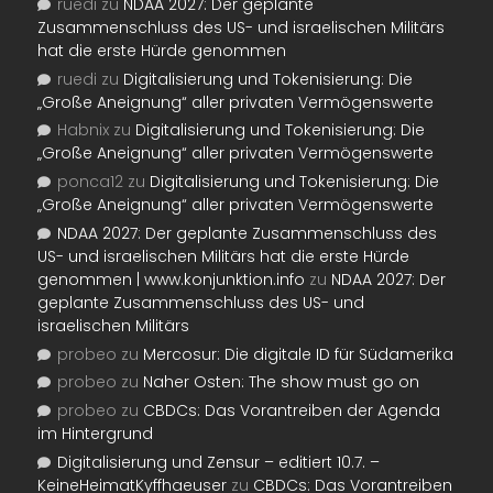
ruedi
zu
NDAA 2027: Der geplante
Zusammenschluss des US- und israelischen Militärs
hat die erste Hürde genommen
ruedi
zu
Digitalisierung und Tokenisierung: Die
„Große Aneignung“ aller privaten Vermögenswerte
Habnix
zu
Digitalisierung und Tokenisierung: Die
„Große Aneignung“ aller privaten Vermögenswerte
ponca12
zu
Digitalisierung und Tokenisierung: Die
„Große Aneignung“ aller privaten Vermögenswerte
NDAA 2027: Der geplante Zusammenschluss des
US- und israelischen Militärs hat die erste Hürde
genommen | www.konjunktion.info
zu
NDAA 2027: Der
geplante Zusammenschluss des US- und
israelischen Militärs
probeo
zu
Mercosur: Die digitale ID für Südamerika
probeo
zu
Naher Osten: The show must go on
probeo
zu
CBDCs: Das Vorantreiben der Agenda
im Hintergrund
Digitalisierung und Zensur – editiert 10.7. –
KeineHeimatKyffhaeuser
zu
CBDCs: Das Vorantreiben