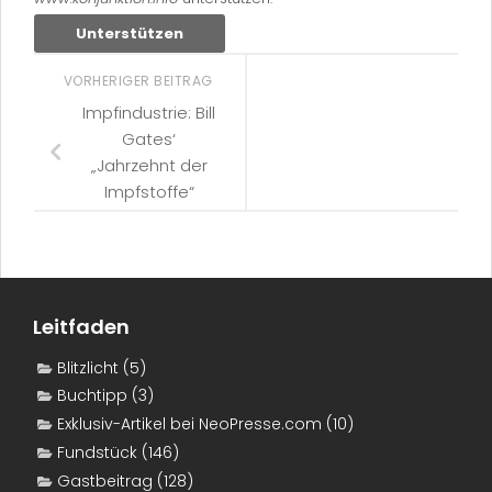
Unterstützen
VORHERIGER BEITRAG
Impfindustrie: Bill
Gates‘
„Jahrzehnt der
Impfstoffe“
Leitfaden
Blitzlicht
(5)
Buchtipp
(3)
Exklusiv-Artikel bei NeoPresse.com
(10)
Fundstück
(146)
Gastbeitrag
(128)