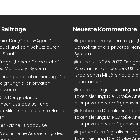
 Beiträge
Neueste Kommentare
mie: Der „Chaos-Agent“
ponca12
zu
Systemfrage: „
auci und sein Schutz durch
Demokratie“ als privates Mo
n Staat“
System
rage: „Unsere Demokratie“
ruedi
zu
NDAA 2027: Der ge
tes Monopoly-System
Zusammenschluss des US- 
israelischen Militärs hat die 
isierung und Tokenisierung: Die
genommen
eignung“ aller privaten
swerte
ruedi
zu
Digitalisierung und
Tokenisierung: Die „Große An
27: Der geplante
aller privaten Vermögenswer
schluss des US- und
en Militärs hat die erste Hürde
Habnix
zu
Digitalisierung u
en
Tokenisierung: Die „Große An
aller privaten Vermögenswer
ner Sache: Blogpause
ponca12
zu
Digitalisierung
SA sollen eine Ausweitung des
Tokenisierung: Die „Große An