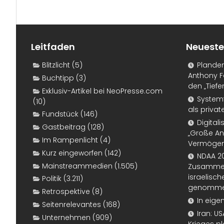
Leitfaden
Neueste
Blitzlicht
(5)
Plande
Anthony F
Buchtipp
(3)
den „Tiefe
Exklusiv-Artikel bei NeoPresse.com
Systemf
(10)
als priva
Fundstück
(146)
Digital
Gastbeitrag
(128)
„Große An
Im Rampenlicht
(4)
Vermögen
Kurz eingeworfen
(142)
NDAA 20
Mainstreammedien
(1.505)
Zusammen
israelisch
Politik
(3.211)
genomm
Retrospektive
(8)
In eige
Seitenrelevantes
(168)
Iran: U
Unternehmen
(909)