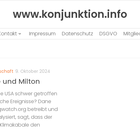
www.konjunktion.info
Kontakt
Impressum
Datenschutz
DSGVO
Mitgli
schaft
9. Oktober 2024
 und Milton
die USA schwer getroffen
liche Ereignisse? Dane
gwatch.org betreibt und
siert, sagt, dass der
 Klimakabale den