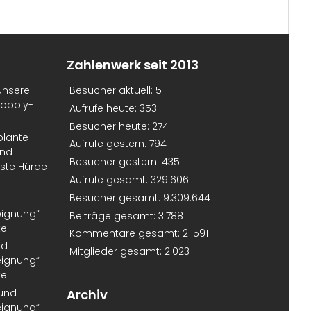
Zahlenwerk seit 2013
Unsere
Besucher aktuell:
5
nopoly-
Aufrufe heute:
353
Besucher heute:
274
plante
Aufrufe gestern:
794
und
Besucher gestern:
435
erste Hürde
Aufrufe gesamt:
329.606
Besucher gesamt:
9.309.644
eignung“
Beiträge gesamt:
3.788
te
Kommentare gesamt:
21.591
nd
Mitglieder gesamt:
2.023
eignung“
te
 und
Archiv
eignung“