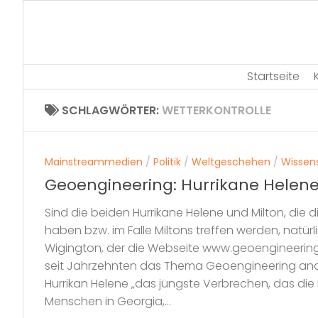
Skip
to
content
Startseite
SCHLAGWÖRTER:
WETTERKONTROLLE
Mainstreammedien
/
Politik
/
Weltgeschehen
/
Wissen
Geoengineering: Hurrikane Helene
Sind die beiden Hurrikane Helene und Milton, die 
haben bzw. im Falle Miltons treffen werden, natür
Wigington, der die Webseite www.geoengineerin
seit Jahrzehnten das Thema Geoengineering analy
Hurrikan Helene „das jüngste Verbrechen, das die
Menschen in Georgia,...