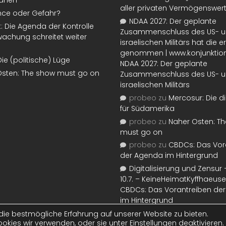
lanen
aller privaten Vermögenswer
nce oder Gefahr?
NDAA 2027: Der geplante
t: Die Agenda der Kontrolle
Zusammenschluss des US- 
achung schreitet weiter
israelischen Militärs hat die 
genommen | www.konjunktion
Die (politische) Lüge
NDAA 2027: Der geplante
Osten: The show must go on
Zusammenschluss des US- 
israelischen Militärs
probeo
zu
Mercosur: Die di
für Südamerika
probeo
zu
Naher Osten: T
must go on
probeo
zu
CBDCs: Das Vor
der Agenda im Hintergrund
Digitalisierung und Zensur –
10.7. – KeineHeimatKyffhaeuse
CBDCs: Das Vorantreiben de
im Hintergrund
ie bestmögliche Erfahrung auf unserer Website zu bieten.
okies wir verwenden, oder sie unter
Einstellungen
deaktivieren.