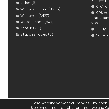
Krieges p
Video
(6)
KI: Cha
Weltgeschehen
(3.205)
KIDS Ac
Wirtschaft
(1.427)
und Überw
Wissenschaft
(547)
voran
Zensur
(251)
Essay: 
Zitat des Tages
(3)
Naher 
Diese Website verwendet Cookies, um Ihnen d
Sie können mehr darüber erfahren, welche Co