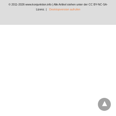
© 2011-2026 www.konjunktion.info | Alle Artikel stehen unter der CC BY-NC-SA-
Lizenz. |
Desktopversion aufrufen