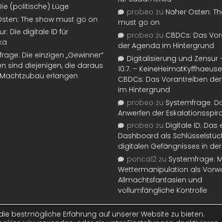
Die (politische) Lüge
probeo
zu
Naher Osten: T
Osten: The show must go on
must go on
: Die digitale ID für
probeo
zu
CBDCs: Das Vor
ka
der Agenda im Hintergrund
rage: Die einzigen „Gewinner“
Digitalisierung und Zensur –
n sind diejenigen, die daraus
10.7. – KeineHeimatKyffhaeuse
d Machtzubau erlangen
CBDCs: Das Vorantreiben de
im Hintergrund
probeo
zu
Systemfrage: D
Anwerfen der Eskalationsspir
probeo
zu
Digitale ID: Das
Dashboard als Schlüsselstüc
digitalen Gefängnisses in der
ponca12
zu
Systemfrage: Mi
Wettermanipulation als Vorw
Allmachtsfantasien und
vollumfängliche Kontrolle
ie bestmögliche Erfahrung auf unserer Website zu bieten.