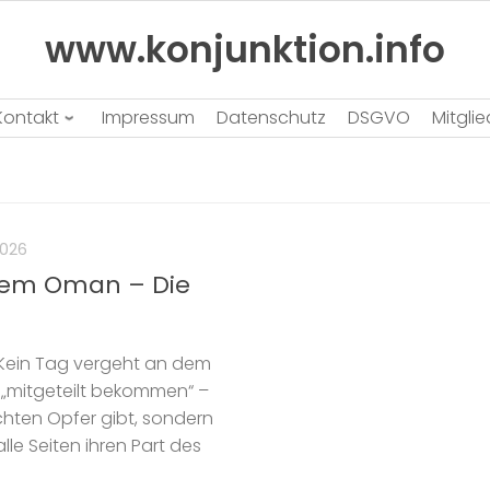
www.konjunktion.info
Kontakt
Impressum
Datenschutz
DSGVO
Mitgli
2026
 dem Oman – Die
 Kein Tag vergeht an dem
g „mitgeteilt bekommen“ –
chten Opfer gibt, sondern
lle Seiten ihren Part des