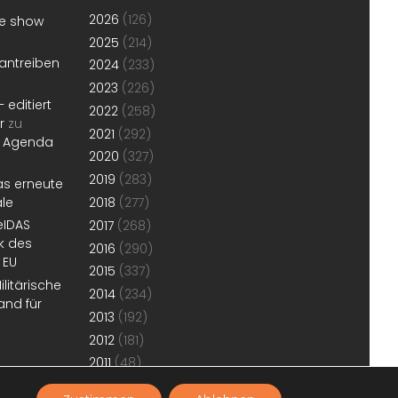
2026
(126)
he show
2025
(214)
antreiben
2024
(233)
2023
(226)
 editiert
2022
(258)
r
zu
2021
(292)
r Agenda
2020
(327)
2019
(283)
as erneute
ale
2018
(277)
 eIDAS
2017
(268)
k des
2016
(290)
 EU
2015
(337)
litärische
2014
(234)
and für
2013
(192)
2012
(181)
2011
(48)