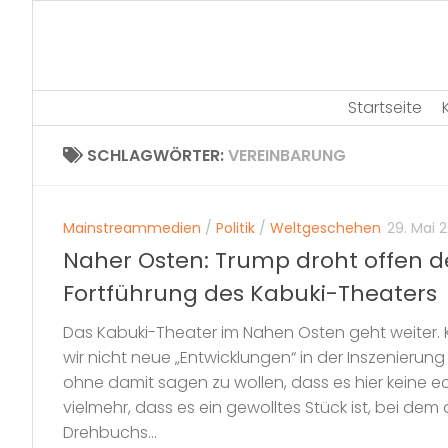
Skip
to
content
Startseite
SCHLAGWÖRTER:
VEREINBARUNG
Mainstreammedien
/
Politik
/
Weltgeschehen
29. Mai 
Naher Osten: Trump droht offen
Fortführung des Kabuki-Theaters
Das Kabuki-Theater im Nahen Osten geht weiter.
wir nicht neue „Entwicklungen“ in der Inszenierun
ohne damit sagen zu wollen, dass es hier keine e
vielmehr, dass es ein gewolltes Stück ist, bei dem a
Drehbuchs...