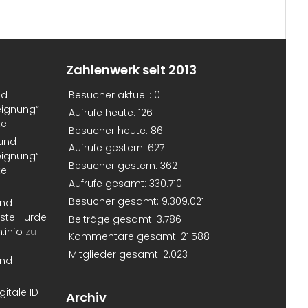
Zahlenwerk seit 2013
nd
Besucher aktuell:
0
eignung“
Aufrufe heute:
126
te
Besucher heute:
86
 und
Aufrufe gestern:
627
eignung“
Besucher gestern:
362
te
Aufrufe gesamt:
330.710
Besucher gesamt:
9.309.021
und
erste Hürde
Beiträge gesamt:
3.786
.info
zu
Kommentare gesamt:
21.588
Mitglieder gesamt:
2.023
und
gitale ID
Archiv