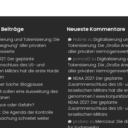
 Beiträge
Neueste Kommentare
isierung und Tokenisierung: Die
Habnix
zu
Digitalisierung u
eignung“ aller privaten
Tokenisierung: Die „Große An
swerte
aller privaten Vermögenswer
27: Der geplante
ponca12
zu
Digitalisierung
schluss des US- und
Tokenisierung: Die „Große An
en Militärs hat die erste Hürde
aller privaten Vermögenswer
en
NDAA 2027: Der geplante
ner Sache: Blogpause
Zusammenschluss des US- 
israelischen Militärs hat die 
SA sollen eine Ausweitung des
genommen | www.konjunktion
lanen
NDAA 2027: Der geplante
nce oder Gefahr?
Zusammenschluss des US- 
t: Die Agenda der Kontrolle
israelischen Militärs
achung schreitet weiter
probeo
zu
Mercosur: Die di
für Südamerika