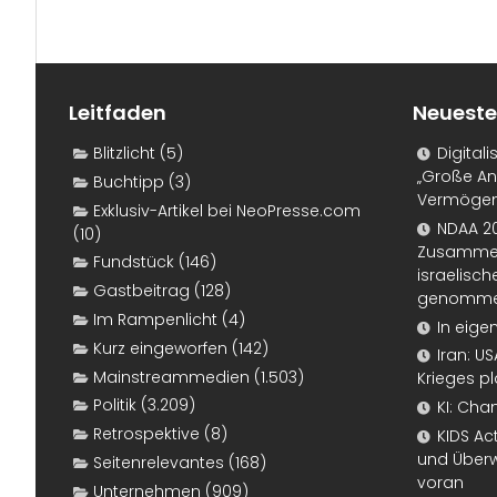
Leitfaden
Neueste
Blitzlicht
(5)
Digital
„Große An
Buchtipp
(3)
Vermögen
Exklusiv-Artikel bei NeoPresse.com
NDAA 20
(10)
Zusammen
Fundstück
(146)
israelisch
Gastbeitrag
(128)
genomm
Im Rampenlicht
(4)
In eige
Kurz eingeworfen
(142)
Iran: U
Mainstreammedien
(1.503)
Krieges p
Politik
(3.209)
KI: Cha
Retrospektive
(8)
KIDS Ac
und Überw
Seitenrelevantes
(168)
voran
Unternehmen
(909)