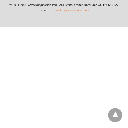
© 2011-2026 www.konjunktion.info | Alle Artikel stehen unter der CC BY-NC-SA-
Lizenz. |
Desktopversion aufrufen