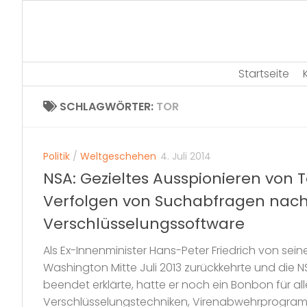
Skip
to
content
Startseite
SCHLAGWÖRTER:
TOR
Politik
/
Weltgeschehen
4. Juli 2014
NSA: Gezieltes Ausspionieren von 
Verfolgen von Suchabfragen nac
Verschlüsselungssoftware
Als Ex-Innenminister Hans-Peter Friedrich von se
Washington Mitte Juli 2013 zurückkehrte und die 
beendet erklärte, hatte er noch ein Bonbon für a
Verschlüsselungstechniken, Virenabwehrprogramm