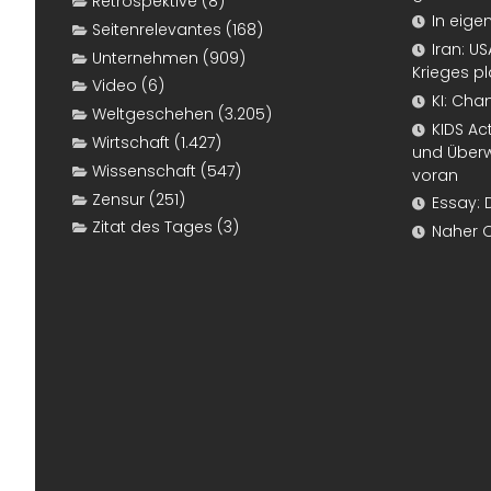
Retrospektive
(8)
In eige
Seitenrelevantes
(168)
Iran: U
Unternehmen
(909)
Krieges p
Video
(6)
KI: Cha
Weltgeschehen
(3.205)
KIDS Ac
Wirtschaft
(1.427)
und Überw
Wissenschaft
(547)
voran
Zensur
(251)
Essay: 
Zitat des Tages
(3)
Naher 