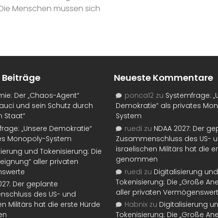
 Die Menschen müssen sich
 Beiträge
Neueste Kommentare
mie: Der „Chaos-Agent“
ponca12
zu
Systemfrage: „
auci und sein Schutz durch
Demokratie“ als privates Mo
n Staat“
System
rage: „Unsere Demokratie“
ruedi
zu
NDAA 2027: Der ge
tes Monopoly-System
Zusammenschluss des US- 
israelischen Militärs hat die 
isierung und Tokenisierung: Die
genommen
eignung“ aller privaten
swerte
ruedi
zu
Digitalisierung und
Tokenisierung: Die „Große An
27: Der geplante
aller privaten Vermögenswer
schluss des US- und
en Militärs hat die erste Hürde
Habnix
zu
Digitalisierung u
en
Tokenisierung: Die „Große An