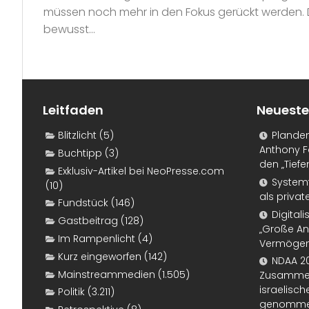
müssen noch mehr in den Fokus gerückt werden.
bewusst...
Leitfaden
Neueste
Blitzlicht
(5)
Plande
Anthony F
Buchtipp
(3)
den „Tiefe
Exklusiv-Artikel bei NeoPresse.com
Systemf
(10)
als priva
Fundstück
(146)
Digital
Gastbeitrag
(128)
„Große An
Im Rampenlicht
(4)
Vermögen
Kurz eingeworfen
(142)
NDAA 20
Mainstreammedien
(1.505)
Zusammen
israelisch
Politik
(3.211)
genomm