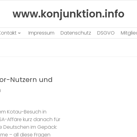
www.konjunktion.info
Kontakt
Impressum
Datenschutz
DSGVO
Mitgli
Tor-Nutzern und
h
inem Kotau-Besuch in
NSA-Affäre kurz danach für
lle Deutschen im Gepäck:
e – all diese Fragen