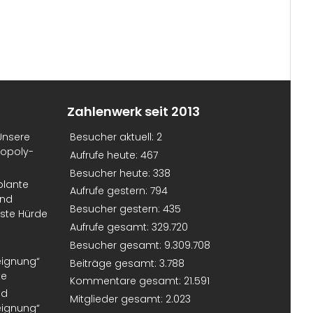
Zahlenwerk seit 2013
Unsere
Besucher aktuell:
2
nopoly-
Aufrufe heute:
467
Besucher heute:
338
plante
Aufrufe gestern:
794
und
Besucher gestern:
435
erste Hürde
Aufrufe gesamt:
329.720
Besucher gesamt:
9.309.708
eignung“
Beiträge gesamt:
3.788
te
Kommentare gesamt:
21.591
nd
Mitglieder gesamt:
2.023
eignung“