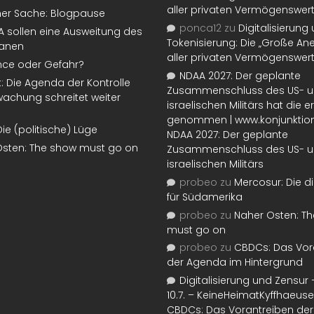
aller privaten Vermögenswer
ner Sache: Blogpause
ponca12
zu
Digitalisierung
SA sollen eine Ausweitung des
Tokenisierung: Die „Große An
lanen
aller privaten Vermögenswer
nce oder Gefahr?
NDAA 2027: Der geplante
t: Die Agenda der Kontrolle
Zusammenschluss des US- 
achung schreitet weiter
israelischen Militärs hat die 
genommen | www.konjunktion
Die (politische) Lüge
NDAA 2027: Der geplante
Osten: The show must go on
Zusammenschluss des US- 
israelischen Militärs
probeo
zu
Mercosur: Die di
für Südamerika
probeo
zu
Naher Osten: T
must go on
probeo
zu
CBDCs: Das Vor
der Agenda im Hintergrund
Digitalisierung und Zensur –
10.7. – KeineHeimatKyffhaeuse
CBDCs: Das Vorantreiben de