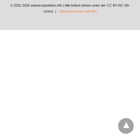
© 2011-2026 www.konjunktion.info | Alle Artikel stehen unter der CC BY-NC-SA-
Lizenz. |
Desktopversion aufrufen