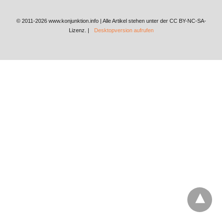
© 2011-2026 www.konjunktion.info | Alle Artikel stehen unter der CC BY-NC-SA-
Lizenz. |
Desktopversion aufrufen