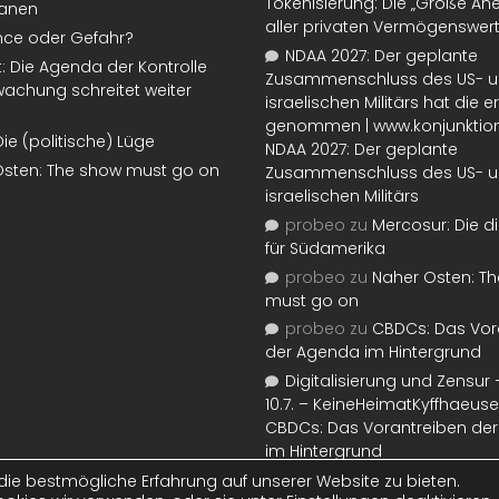
Tokenisierung: Die „Große An
lanen
aller privaten Vermögenswer
nce oder Gefahr?
NDAA 2027: Der geplante
t: Die Agenda der Kontrolle
Zusammenschluss des US- 
achung schreitet weiter
israelischen Militärs hat die 
genommen | www.konjunktion
Die (politische) Lüge
NDAA 2027: Der geplante
Osten: The show must go on
Zusammenschluss des US- 
israelischen Militärs
probeo
zu
Mercosur: Die di
für Südamerika
probeo
zu
Naher Osten: T
must go on
probeo
zu
CBDCs: Das Vor
der Agenda im Hintergrund
Digitalisierung und Zensur –
10.7. – KeineHeimatKyffhaeuse
CBDCs: Das Vorantreiben de
im Hintergrund
ie bestmögliche Erfahrung auf unserer Website zu bieten.