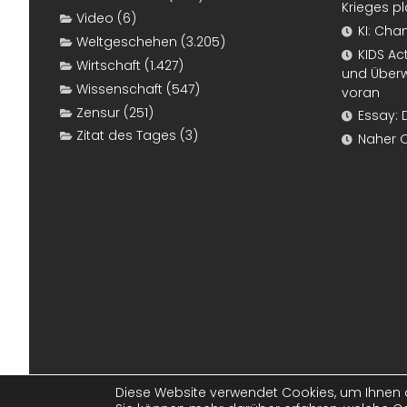
Krieges p
Video
(6)
KI: Cha
Weltgeschehen
(3.205)
KIDS Ac
Wirtschaft
(1.427)
und Überw
Wissenschaft
(547)
voran
Zensur
(251)
Essay: 
Zitat des Tages
(3)
Naher 
Diese Website verwendet Cookies, um Ihnen d