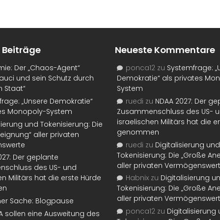
 Beiträge
Neueste Kommentare
mie: Der „Chaos-Agent“
ponca12
zu
Systemfrage: „
auci und sein Schutz durch
Demokratie“ als privates Mo
n Staat“
System
rage: „Unsere Demokratie“
ruedi
zu
NDAA 2027: Der ge
tes Monopoly-System
Zusammenschluss des US- 
israelischen Militärs hat die 
isierung und Tokenisierung: Die
genommen
eignung“ aller privaten
swerte
ruedi
zu
Digitalisierung und
Tokenisierung: Die „Große An
27: Der geplante
aller privaten Vermögenswer
schluss des US- und
en Militärs hat die erste Hürde
Habnix
zu
Digitalisierung u
en
Tokenisierung: Die „Große An
aller privaten Vermögenswer
ner Sache: Blogpause
ponca12
zu
Digitalisierung
SA sollen eine Ausweitung des