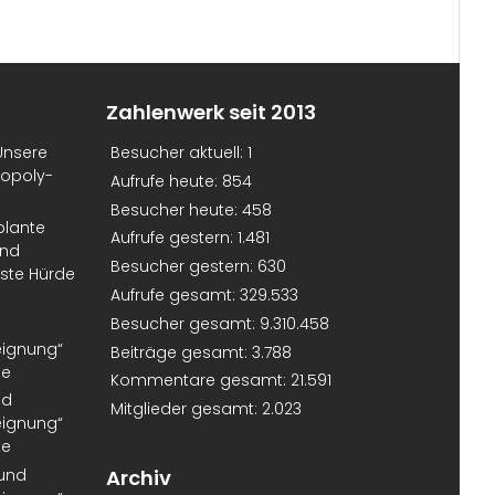
Zahlenwerk seit 2013
Unsere
Besucher aktuell:
1
nopoly-
Aufrufe heute:
854
Besucher heute:
458
plante
Aufrufe gestern:
1.481
und
Besucher gestern:
630
erste Hürde
Aufrufe gesamt:
329.533
Besucher gesamt:
9.310.458
eignung“
Beiträge gesamt:
3.788
te
Kommentare gesamt:
21.591
nd
Mitglieder gesamt:
2.023
eignung“
te
 und
Archiv