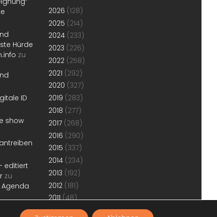
eignung“
2026
(128)
te
2025
(214)
und
2024
(233)
erste Hürde
2023
(226)
.info
zu
2022
(258)
2021
(292)
und
2020
(327)
gitale ID
2019
(283)
2018
(277)
he show
2017
(268)
2016
(290)
antreiben
2015
(337)
2014
(234)
 editiert
2013
(192)
r
zu
2012
(181)
r Agenda
2011
(48)