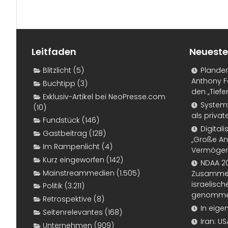
Leitfaden
Neueste
Blitzlicht
(5)
Plande
Anthony F
Buchtipp
(3)
den „Tiefe
Exklusiv-Artikel bei NeoPresse.com
Systemf
(10)
als priva
Fundstück
(146)
Digital
Gastbeitrag
(128)
„Große An
Im Rampenlicht
(4)
Vermögen
Kurz eingeworfen
(142)
NDAA 20
Mainstreammedien
(1.505)
Zusammen
israelisch
Politik
(3.211)
genomm
Retrospektive
(8)
In eige
Seitenrelevantes
(168)
Iran: U
Unternehmen
(909)