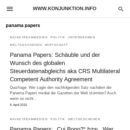
WWW.KONJUNKTION.INFO
panama papers
MAINSTREAMMEDIEN
POLITIK
UNTERNEHMEN
WELTGESCHEHEN
WIRTSCHAFT
Panama Papers: Schäuble und der
Wunsch des globalen
Steuerdatenabgleichs aka CRS Multilateral
Competent Authority Agreement
Quizfrage: Wer sagte den nachfolgenden Satz nachdem die
Panama Papers medial die Gazetten der Welt stürmten? Auch
wenn es nicht…
8. April 2016
MAINSTREAMMEDIEN
POLITIK
WELTGESCHEHEN
Panama Papers: „Cui Bono?“ bzw. „Wer