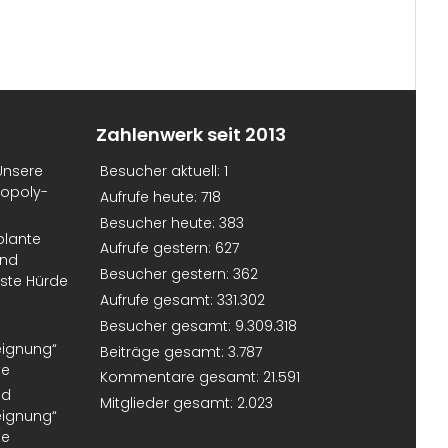
Zahlenwerk seit 2013
Unsere
Besucher aktuell:
1
nopoly-
Aufrufe heute:
718
Besucher heute:
383
plante
Aufrufe gestern:
627
und
Besucher gestern:
362
erste Hürde
Aufrufe gesamt:
331.302
Besucher gesamt:
9.309.318
eignung“
Beiträge gesamt:
3.787
te
Kommentare gesamt:
21.591
nd
Mitglieder gesamt:
2.023
eignung“
te