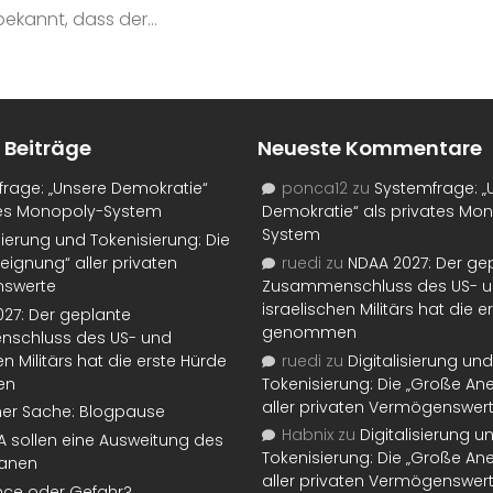
ekannt, dass der...
 Beiträge
Neueste Kommentare
rage: „Unsere Demokratie“
ponca12
zu
Systemfrage: „
tes Monopoly-System
Demokratie“ als privates Mo
System
isierung und Tokenisierung: Die
eignung“ aller privaten
ruedi
zu
NDAA 2027: Der ge
swerte
Zusammenschluss des US- 
israelischen Militärs hat die 
27: Der geplante
genommen
schluss des US- und
en Militärs hat die erste Hürde
ruedi
zu
Digitalisierung und
en
Tokenisierung: Die „Große An
aller privaten Vermögenswer
ner Sache: Blogpause
Habnix
zu
Digitalisierung u
SA sollen eine Ausweitung des
Tokenisierung: Die „Große An
lanen
aller privaten Vermögenswer
nce oder Gefahr?