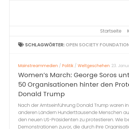
Skip
to
content
Startseite
SCHLAGWÖRTER:
OPEN SOCIETY FOUNDATIO
Mainstreammedien
/
Politik
/
Weltgeschehen
23. Janu
Women’s March: George Soros unt
50 Organisationen hinter den Pro
Donald Trump
Nach der Amtseinführung Donald Trump waren in
anderen Ländern Hunderttausende Menschen auf
den neuen US-Präsidenten zu protestieren. Wie be
Demonstrationen zuvor, die durch ihre Organisati