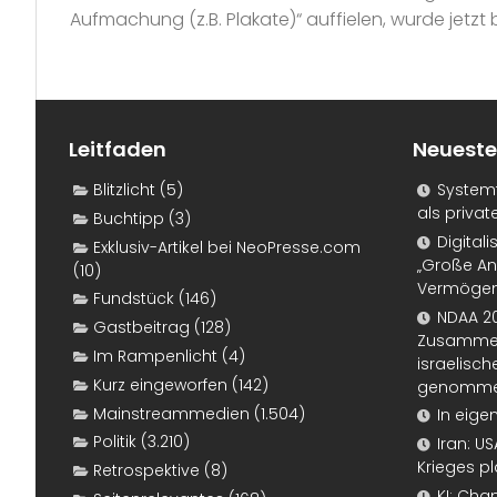
Aufmachung (z.B. Plakate)“ auffielen, wurde jetzt b
Leitfaden
Neueste
Blitzlicht
(5)
Systemf
als priva
Buchtipp
(3)
Digital
Exklusiv-Artikel bei NeoPresse.com
„Große An
(10)
Vermögen
Fundstück
(146)
NDAA 20
Gastbeitrag
(128)
Zusammen
Im Rampenlicht
(4)
israelisch
Kurz eingeworfen
(142)
genomm
Mainstreammedien
(1.504)
In eige
Politik
(3.210)
Iran: U
Krieges p
Retrospektive
(8)
KI: Cha