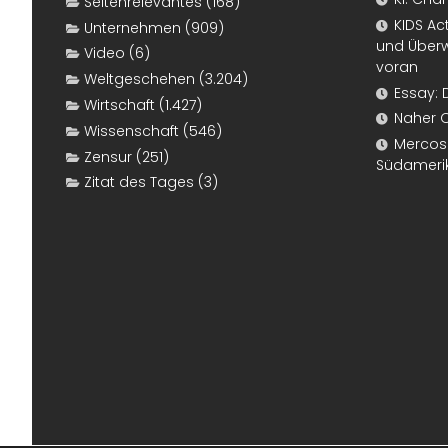
Seitenrelevantes
(168)
KIDS Ac
Unternehmen
(909)
und Überw
Video
(6)
voran
Weltgeschehen
(3.204)
Essay: 
Wirtschaft
(1.427)
Naher 
Wissenschaft
(546)
Mercosur
Zensur
(251)
Südameri
Zitat des Tages
(3)