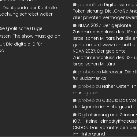
ponca12
zu
Digitalisierung
t: Die Agenda der Kontrolle
Tokenisierung: Die „Große An
achung schreitet weiter
aller privaten Vermögenswer
NDAA 2027: Der geplante
Die (politische) Lüge
Zusammenschluss des US- 
Osten: The show must go on
israelischen Militärs hat die 
: Die digitale ID für
genommen | www.konjunktion
ka
NDAA 2027: Der geplante
Zusammenschluss des US- 
israelischen Militärs
probeo
zu
Mercosur: Die di
für Südamerika
probeo
zu
Naher Osten: T
must go on
probeo
zu
CBDCs: Das Vor
der Agenda im Hintergrund
Digitalisierung und Zensur –
10.7. – KeineHeimatKyffhaeuse
CBDCs: Das Vorantreiben de
im Hintergrund