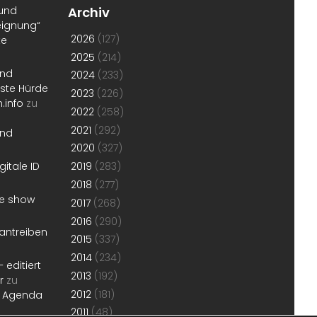
 und
Archiv
eignung“
2026
(127)
te
2025
(214)
und
2024
(233)
erste Hürde
2023
(226)
.info
zu
2022
(258)
2021
(292)
und
2020
(327)
gitale ID
2019
(283)
2018
(277)
he show
2017
(268)
2016
(290)
antreiben
2015
(337)
2014
(234)
 editiert
2013
(192)
r
zu
2012
(181)
r Agenda
2011
(48)