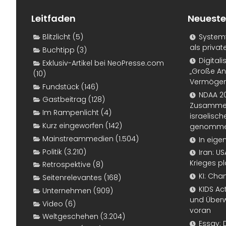
Leitfaden
Neueste
Blitzlicht
(5)
Systemf
als priva
Buchtipp
(3)
Digital
Exklusiv-Artikel bei NeoPresse.com
„Große An
(10)
Vermögen
Fundstück
(146)
NDAA 20
Gastbeitrag
(128)
Zusammen
Im Rampenlicht
(4)
israelisch
Kurz eingeworfen
(142)
genomm
Mainstreammedien
(1.504)
In eige
Politik
(3.210)
Iran: U
Krieges p
Retrospektive
(8)
KI: Cha
Seitenrelevantes
(168)
KIDS Ac
Unternehmen
(909)
und Überw
Video
(6)
voran
Weltgeschehen
(3.204)
Essay: 