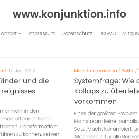
www.konjunktion.info
Kontakt
Impressum
Datenschutz
DSGVO
Mitgli
aft
17. Juni 2022
Mainstreammedien
/
Politik
/
Rinder und die
Systemfrage: Wie 
Ereignisses
Kollaps zu überle
vorkommen
immer mehr in den
Eines der größten Problem u
men offensichtlicher
Mainstream keine journalis
ftlichen Transformation“
Satz „Macht korrumpiert, un
führen zu können, setzen
Allgemeinen für alle Bereic