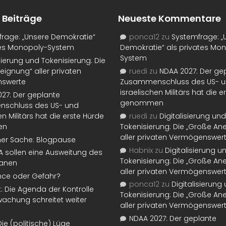
 Beiträge
Neueste Kommentare
rage: „Unsere Demokratie“
ponca12
zu
Systemfrage: „
tes Monopoly-System
Demokratie“ als privates Mo
System
isierung und Tokenisierung: Die
eignung“ aller privaten
ruedi
zu
NDAA 2027: Der ge
swerte
Zusammenschluss des US- 
israelischen Militärs hat die 
27: Der geplante
genommen
schluss des US- und
en Militärs hat die erste Hürde
ruedi
zu
Digitalisierung und
en
Tokenisierung: Die „Große An
aller privaten Vermögenswer
ner Sache: Blogpause
Habnix
zu
Digitalisierung u
SA sollen eine Ausweitung des
Tokenisierung: Die „Große An
lanen
aller privaten Vermögenswer
nce oder Gefahr?
ponca12
zu
Digitalisierung
t: Die Agenda der Kontrolle
Tokenisierung: Die „Große An
achung schreitet weiter
aller privaten Vermögenswer
NDAA 2027: Der geplante
Die (politische) Lüge