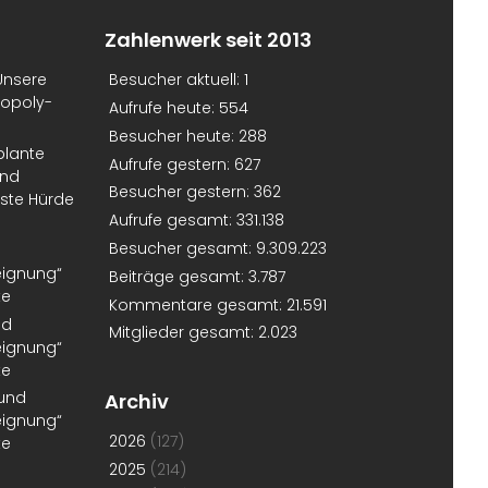
Zahlenwerk seit 2013
Unsere
Besucher aktuell:
1
nopoly-
Aufrufe heute:
554
Besucher heute:
288
plante
Aufrufe gestern:
627
und
Besucher gestern:
362
erste Hürde
Aufrufe gesamt:
331.138
Besucher gesamt:
9.309.223
eignung“
Beiträge gesamt:
3.787
te
Kommentare gesamt:
21.591
nd
Mitglieder gesamt:
2.023
eignung“
te
 und
Archiv
eignung“
2026
(127)
te
2025
(214)