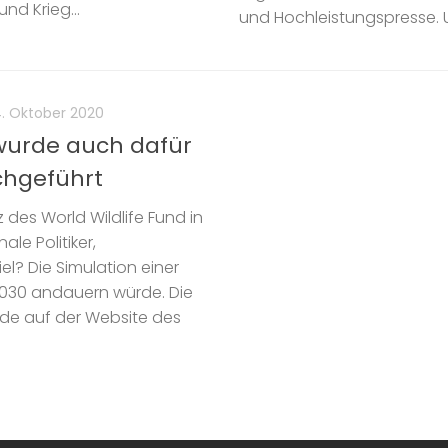
nd Krieg...
und Hochleistungspresse. U
4. Oktober 2020
 wurde auch dafür
chgeführt
 des World Wildlife Fund in
le Politiker,
el? Die Simulation einer
2030 andauern würde. Die
rde auf der Website des