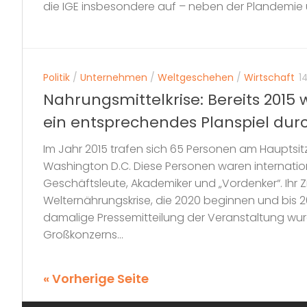
die IGE insbesondere auf – neben der Plandemie u
Politik
/
Unternehmen
/
Weltgeschehen
/
Wirtschaft
1
Nahrungsmittelkrise: Bereits 2015
ein entsprechendes Planspiel dur
Im Jahr 2015 trafen sich 65 Personen am Hauptsitz
Washington D.C. Diese Personen waren internationa
Geschäftsleute, Akademiker und „Vordenker“. Ihr Zi
Welternährungskrise, die 2020 beginnen und bis 
damalige Pressemitteilung der Veranstaltung wu
Großkonzerns...
« Vorherige Seite