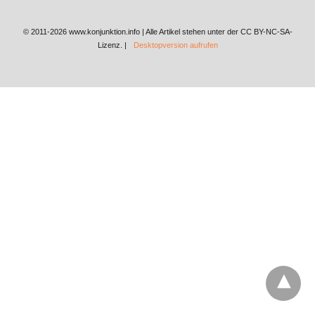
© 2011-2026 www.konjunktion.info | Alle Artikel stehen unter der CC BY-NC-SA-
Lizenz. |
Desktopversion aufrufen