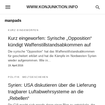
WWW.KONJUNKTION.INFO
manpads
KURZ EINGEWORFEN
Kurz eingeworfen: Syrische „Opposition“
kündigt Waffenstillstandsabkommen auf
Die syrische "Opposition" hat das Waffenstillstandsabkommen
für gescheitert erklärt und hat die Kämpfe im Nordwesten Syrien
wieder aufgenommen. Wie in…
19. April 2016
POLITIK
WELTGESCHEHEN
Syrien: USA diskutieren über die Lieferung
tragbarer Luftabwehrsysteme an die
„Rebellen“
Die CIA macht sich gerade daran einen Plan zu entwickeln, der