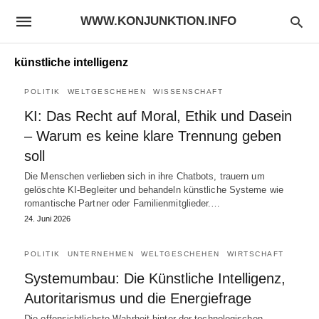
WWW.KONJUNKTION.INFO
künstliche intelligenz
POLITIK
WELTGESCHEHEN
WISSENSCHAFT
KI: Das Recht auf Moral, Ethik und Dasein
– Warum es keine klare Trennung geben
soll
Die Menschen verlieben sich in ihre Chatbots, trauern um
gelöschte KI-Begleiter und behandeln künstliche Systeme wie
romantische Partner oder Familienmitglieder.…
24. Juni 2026
POLITIK
UNTERNEHMEN
WELTGESCHEHEN
WIRTSCHAFT
Systemumbau: Die Künstliche Intelligenz,
Autoritarismus und die Energiefrage
Die offensichtlichste Wahrheit hinter der technologischen