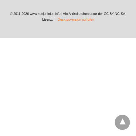
© 2011-2026 www.konjunktion.info | Alle Artikel stehen unter der CC BY-NC-SA-
Lizenz. |
Desktopversion aufrufen