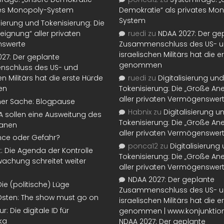
tes Monopoly-System
Demokratie“ als privates Mo
System
isierung und Tokenisierung: Die
eignung“ aller privaten
ruedi
zu
NDAA 2027: Der ge
swerte
Zusammenschluss des US- 
israelischen Militärs hat die 
27: Der geplante
genommen
schluss des US- und
en Militärs hat die erste Hürde
ruedi
zu
Digitalisierung und
en
Tokenisierung: Die „Große An
aller privaten Vermögenswer
ner Sache: Blogpause
Habnix
zu
Digitalisierung u
SA sollen eine Ausweitung des
Tokenisierung: Die „Große An
lanen
aller privaten Vermögenswer
nce oder Gefahr?
ponca12
zu
Digitalisierung
t: Die Agenda der Kontrolle
Tokenisierung: Die „Große An
achung schreitet weiter
aller privaten Vermögenswer
NDAA 2027: Der geplante
Die (politische) Lüge
Zusammenschluss des US- 
Osten: The show must go on
israelischen Militärs hat die 
: Die digitale ID für
genommen | www.konjunktion
ka
NDAA 2027: Der geplante