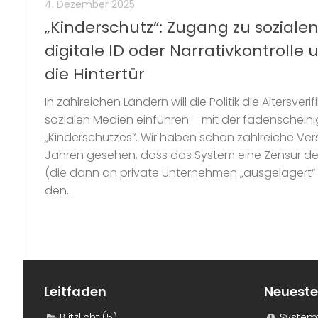
4. Dezember 2025
„Kinderschutz“: Zugang zu soziale
digitale ID oder Narrativkontrolle
die Hintertür
In zahlreichen Ländern will die Politik die Altersver
sozialen Medien einführen – mit der fadenschei
„Kinderschutzes“. Wir haben schon zahlreiche Ver
Jahren gesehen, dass das System eine Zensur de
(die dann an private Unternehmen „ausgelagert“
den...
Leitfaden
Neueste
Blitzlicht
(5)
Systemf