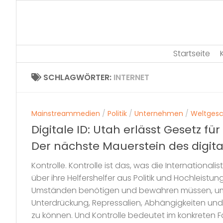
Skip
to
content
Startseite
SCHLAGWÖRTER:
INTERNET
Mainstreammedien
/
Politik
/
Unternehmen
/
Weltges
Digitale ID: Utah erlässt Gesetz f
Der nächste Mauerstein des digit
Kontrolle. Kontrolle ist das, was die Internationali
über ihre Helfershelfer aus Politik und Hochleistun
Umständen benötigen und bewahren müssen, um 
Unterdrückung, Repressalien, Abhängigkeiten und
zu können. Und Kontrolle bedeutet im konkreten Fa