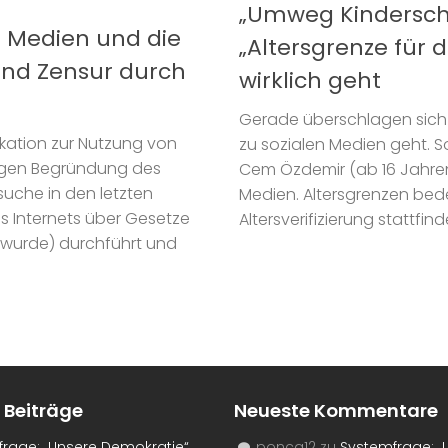
„Umweg Kindersch
n Medien und die
„Altersgrenze für 
 und Zensur durch
wirklich geht
Gerade überschlagen sich 
ifikation zur Nutzung von
zu sozialen Medien geht. S
nigen Begründung des
Cem Özdemir (ab 16 Jahren)
suche in den letzten
Medien. Altersgrenzen bede
s Internets über Gesetze
Altersverifizierung stattfi
 wurde) durchführt und
 Beiträge
Neueste Kommentare
rage: „Unsere Demokratie“
ponca12
zu
Systemfrage: „