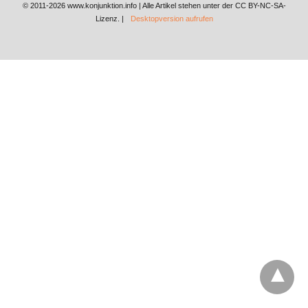
© 2011-2026 www.konjunktion.info | Alle Artikel stehen unter der CC BY-NC-SA-
Lizenz. |
Desktopversion aufrufen