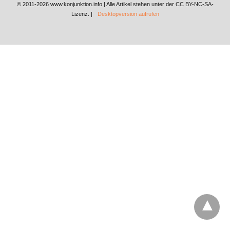
© 2011-2026 www.konjunktion.info | Alle Artikel stehen unter der CC BY-NC-SA-
Lizenz. |
Desktopversion aufrufen