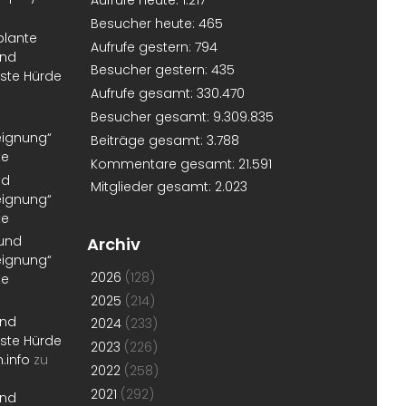
Aufrufe heute:
1.217
Besucher heute:
465
plante
Aufrufe gestern:
794
und
Besucher gestern:
435
erste Hürde
Aufrufe gesamt:
330.470
Besucher gesamt:
9.309.835
eignung“
Beiträge gesamt:
3.788
te
Kommentare gesamt:
21.591
nd
Mitglieder gesamt:
2.023
eignung“
te
 und
Archiv
eignung“
2026
(128)
te
2025
(214)
und
2024
(233)
erste Hürde
2023
(226)
.info
zu
2022
(258)
2021
(292)
und