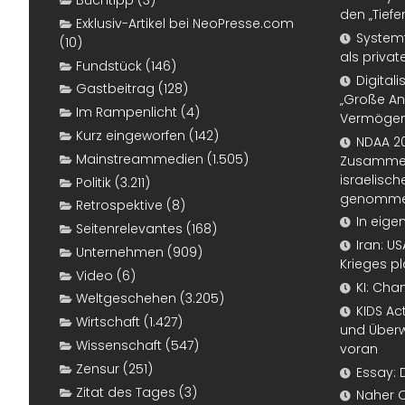
Buchtipp
(3)
den „Tiefe
Exklusiv-Artikel bei NeoPresse.com
Systemf
(10)
als priva
Fundstück
(146)
Digital
Gastbeitrag
(128)
„Große An
Im Rampenlicht
(4)
Vermögen
Kurz eingeworfen
(142)
NDAA 20
Mainstreammedien
(1.505)
Zusammen
israelisch
Politik
(3.211)
genomm
Retrospektive
(8)
In eige
Seitenrelevantes
(168)
Iran: U
Unternehmen
(909)
Krieges p
Video
(6)
KI: Cha
Weltgeschehen
(3.205)
KIDS Ac
Wirtschaft
(1.427)
und Überw
Wissenschaft
(547)
voran
Zensur
(251)
Essay: 
Zitat des Tages
(3)
Naher 