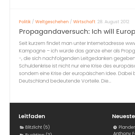
Politik
/
Weltgeschehen
/
Wirtschaft
28. August 2012
Propagandaversuch: Ich will Euro
Seit kurzem findet man unter Internetadresse www
Kampagne – ich würde das ganze eher als Pro
-, die sich nachfolgenden Leitgedanken gegeben
Schuldenkrise ist nicht nur eine Krise des europä
sondern eine Krise der europäischen Idee. Dabei b
Deutschland bedeutende Vorteile. Die...
Leitfaden
Neueste
Blitzlicht
(5)
Plande
Anthony F