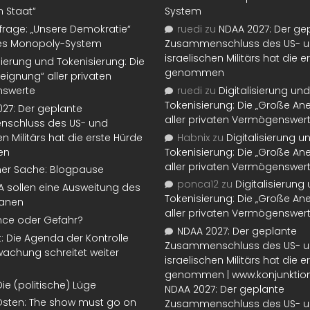
n Staat“
System
rage: „Unsere Demokratie“
ruedi
zu
NDAA 2027: Der ge
tes Monopoly-System
Zusammenschluss des US- 
israelischen Militärs hat die 
isierung und Tokenisierung: Die
genommen
eignung“ aller privaten
swerte
ruedi
zu
Digitalisierung und
Tokenisierung: Die „Große An
27: Der geplante
aller privaten Vermögenswer
schluss des US- und
en Militärs hat die erste Hürde
Habnix
zu
Digitalisierung u
en
Tokenisierung: Die „Große An
aller privaten Vermögenswer
ner Sache: Blogpause
ponca12
zu
Digitalisierung
SA sollen eine Ausweitung des
Tokenisierung: Die „Große An
lanen
aller privaten Vermögenswer
nce oder Gefahr?
NDAA 2027: Der geplante
t: Die Agenda der Kontrolle
Zusammenschluss des US- 
achung schreitet weiter
israelischen Militärs hat die 
genommen | www.konjunktion
Die (politische) Lüge
NDAA 2027: Der geplante
Osten: The show must go on
Zusammenschluss des US- 