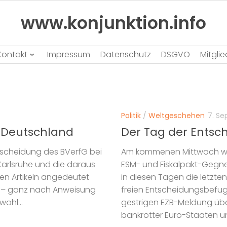
www.konjunktion.info
Kontakt
Impressum
Datenschutz
DSGVO
Mitgli
Politik
/
Weltgeschehen
7. Se
 Deutschland
Der Tag der Entsc
ntscheidung des BVerfG bei
Am kommenen Mittwoch wir
 Karlsruhe und die daraus
ESM- und Fiskalpakt-Gegner
en Artikeln angedeutet
in diesen Tagen die letzte
t – ganz nach Anweisung
freien Entscheidungsbefug
ohl...
gestrigen EZB-Meldung übe
bankrotter Euro-Staaten un