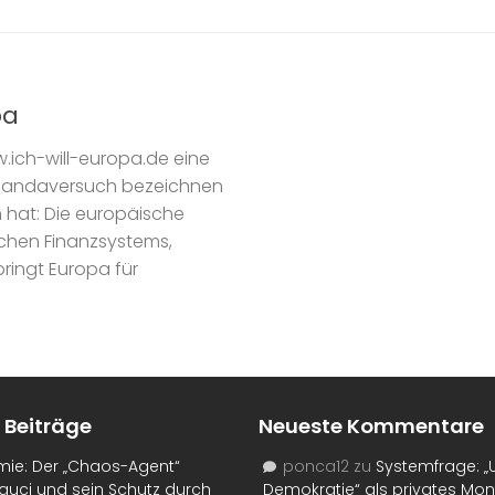
pa
.ich-will-europa.de eine
pgandaversuch bezeichnen
 hat: Die europäische
ischen Finanzsystems,
ringt Europa für
 Beiträge
Neueste Kommentare
mie: Der „Chaos-Agent“
ponca12
zu
Systemfrage: „
auci und sein Schutz durch
Demokratie“ als privates Mo