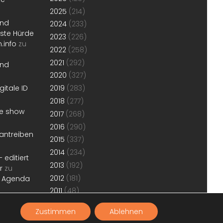
2025
(214)
und
2024
(233)
erste Hürde
2023
(226)
.info
zu
2022
(258)
2021
(292)
und
2020
(327)
gitale ID
2019
(283)
2018
(277)
he show
2017
(268)
2016
(290)
antreiben
2015
(337)
2014
(234)
 editiert
2013
(192)
r
zu
2012
(181)
r Agenda
2011
(48)
Zustimmen
Ablehnen
w.konjunktion.info
. Antrieb
WordPress
.