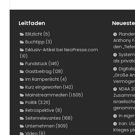
Leitfaden
Neueste
Blitzlicht
(5)
Plande
Anthony F
Buchtipp
(3)
den „Tiefe
Exklusiv-Artikel bei NeoPresse.com
Systemf
(10)
als priva
Fundstück
(146)
Digital
Gastbeitrag
(128)
„Große An
Im Rampenlicht
(4)
Vermögen
Kurz eingeworfen
(142)
NDAA 20
Mainstreammedien
(1.505)
Zusammen
israelisch
Politik
(3.211)
genomm
Retrospektive
(8)
In eige
Seitenrelevantes
(168)
Iran: U
Unternehmen
(909)
Krieges p
Video
(6)