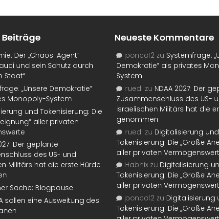
 Beiträge
Neueste Kommentare
mie: Der „Chaos-Agent“
ponca12
zu
Systemfrage: „
auci und sein Schutz durch
Demokratie“ als privates Mo
n Staat“
System
rage: „Unsere Demokratie“
ruedi
zu
NDAA 2027: Der ge
tes Monopoly-System
Zusammenschluss des US- 
israelischen Militärs hat die 
isierung und Tokenisierung: Die
genommen
eignung“ aller privaten
swerte
ruedi
zu
Digitalisierung und
Tokenisierung: Die „Große An
27: Der geplante
aller privaten Vermögenswer
schluss des US- und
en Militärs hat die erste Hürde
Habnix
zu
Digitalisierung u
en
Tokenisierung: Die „Große An
aller privaten Vermögenswer
ner Sache: Blogpause
ponca12
zu
Digitalisierung
SA sollen eine Ausweitung des
Tokenisierung: Die „Große An
lanen
aller privaten Vermögenswer