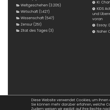
KI: Cha
Weltgeschehen
(3.205)
KIDS Ac
Wirtschaft
(1.427)
und Überw
Wissenschaft
(547)
voran
Zensur
(251)
Essay: 
Zitat des Tages
(3)
Naher 
Diese Website verwendet Cookies, um Ihnen d
Sie können mehr darüber erfahren, welche Co
© 2011-2026
www.konjunktion.info
. Alle 
Zudem weisen wir explizit auf Ihre Rechte n