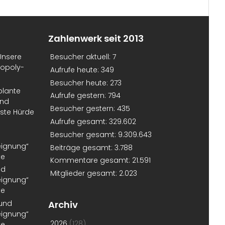
Zahlenwerk seit 2013
Unsere
Besucher aktuell:
7
nopoly-
Aufrufe heute:
349
Besucher heute:
273
plante
Aufrufe gestern:
794
und
Besucher gestern:
435
erste Hürde
Aufrufe gesamt:
329.602
Besucher gesamt:
9.309.643
eignung“
Beiträge gesamt:
3.788
te
Kommentare gesamt:
21.591
nd
Mitglieder gesamt:
2.023
eignung“
te
 und
Archiv
eignung“
2026
(128)
te