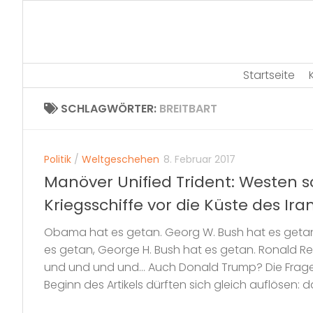
Skip
to
content
Startseite
SCHLAGWÖRTER:
BREITBART
Politik
/
Weltgeschehen
8. Februar 2017
Manöver Unified Trident: Westen sc
Kriegsschiffe vor die Küste des Ira
Obama hat es getan. Georg W. Bush hat es getan. Bi
es getan, George H. Bush hat es getan. Ronald R
und und und und… Auch Donald Trump? Die Frage
Beginn des Artikels dürften sich gleich auflösen: da