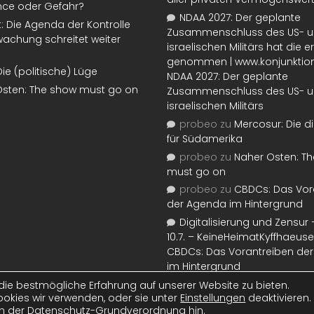
nce oder Gefahr?
NDAA 2027: Der geplante
t: Die Agenda der Kontrolle
Zusammenschluss des US- 
achung schreitet weiter
israelischen Militärs hat die 
genommen | www.konjunktion
Die (politische) Lüge
NDAA 2027: Der geplante
Osten: The show must go on
Zusammenschluss des US- 
israelischen Militärs
probeo
zu
Mercosur: Die di
für Südamerika
probeo
zu
Naher Osten: T
must go on
probeo
zu
CBDCs: Das Vor
der Agenda im Hintergrund
Digitalisierung und Zensur –
10.7. – KeineHeimatKyffhaeuse
CBDCs: Das Vorantreiben de
im Hintergrund
ie bestmögliche Erfahrung auf unserer Website zu bieten.
okies wir verwenden, oder sie unter
Einstellungen
deaktivieren.
Artikel stehen unter der
CC BY-NC-SA-Lizenz
. Designanpassungen
ww
ach der Datenschutz-Grundverordnung hin.