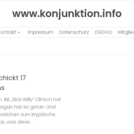
www.konjunktion.info
Kontakt
Impressum
Datenschutz
DSGVO
Mitgli
hickt 17
ns
ll „Slick Willy“ Clinton hat
eagan hat es getan. Und
zeichen zum kryptische
s, was diese...