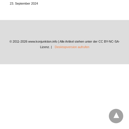
23. September 2024
© 2011-2026 www.konjunktion.info | Alle Artikel stehen unter der CC BY-NC-SA-
Lizenz. |
Desktopversion aufrufen