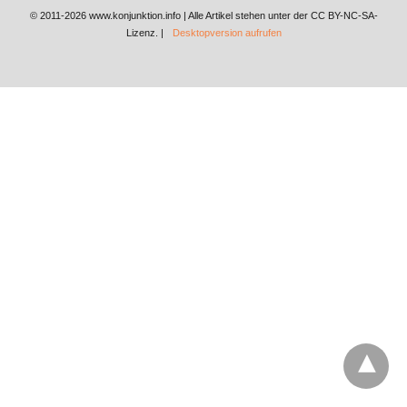
© 2011-2026 www.konjunktion.info | Alle Artikel stehen unter der CC BY-NC-SA-
Lizenz. |
Desktopversion aufrufen