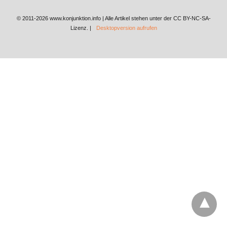
© 2011-2026 www.konjunktion.info | Alle Artikel stehen unter der CC BY-NC-SA-
Lizenz. |
Desktopversion aufrufen