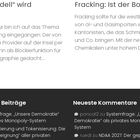
dell“ wird
Fracking: Ist der 
Fracking sollte für die wes
von öl- und Gasimporten w
sur bin ich auf das Thema
Kantonisten, die das Schmi
Rung eingegangen. Der von
und Co. bringen. Mit der n
e Provider auf der Insel per
Chemikalien unter hohem D
 als Blockierfunktion für
raphie gedacht....
 Beiträge
Neueste Kommentare
rage: „Unsere Demokratie“
ponca12
zu
Systemfrage: „
tes Monopoly-System
Demokratie“ als privates Mo
System
isierung und Tokenisierung: Die
eignung“ aller privaten
ruedi
zu
NDAA 2027: Der ge