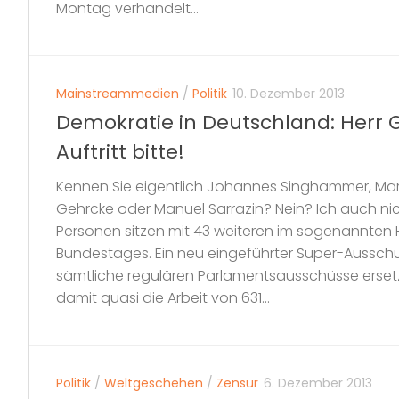
Montag verhandelt...
Mainstreammedien
/
Politik
10. Dezember 2013
Demokratie in Deutschland: Herr G
Auftritt bitte!
Kennen Sie eigentlich Johannes Singhammer, Mar
Gehrcke oder Manuel Sarrazin? Nein? Ich auch ni
Personen sitzen mit 43 weiteren im sogenannte
Bundestages. Ein neu eingeführter Super-Ausschus
sämtliche regulären Parlamentsausschüsse ersetz
damit quasi die Arbeit von 631...
Politik
/
Weltgeschehen
/
Zensur
6. Dezember 2013