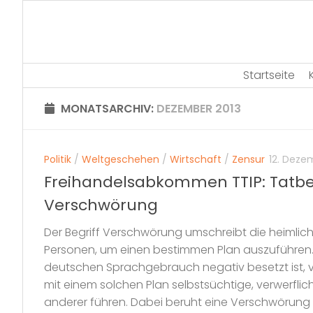
Skip
to
content
Startseite
MONATSARCHIV:
DEZEMBER 2013
Politik
/
Weltgeschehen
/
Wirtschaft
/
Zensur
12. Deze
Freihandelsabkommen TTIP: Tatb
Verschwörung
Der Begriff Verschwörung umschreibt die heimli
Personen, um einen bestimmen Plan auszuführen. 
deutschen Sprachgebrauch negativ besetzt ist, v
mit einem solchen Plan selbstsüchtige, verwerflic
anderer führen. Dabei beruht eine Verschwörung