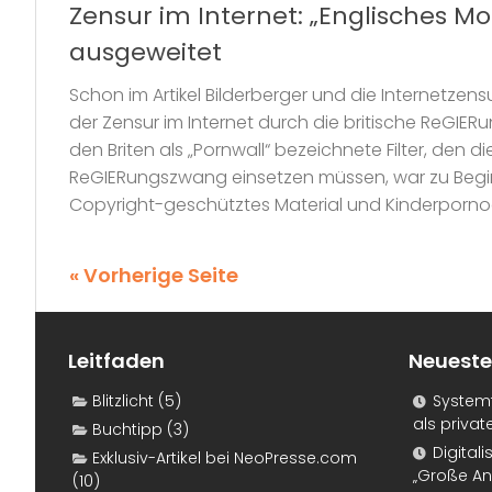
Zensur im Internet: „Englisches Mo
ausgeweitet
Schon im Artikel Bilderberger und die Internetzen
der Zensur im Internet durch die britische ReGIE
den Briten als „Pornwall“ bezeichnete Filter, den di
ReGIERungszwang einsetzen müssen, war zu Beginn
Copyright-geschütztes Material und Kinderpornog
« Vorherige Seite
Leitfaden
Neueste
Blitzlicht
(5)
Systemf
als priva
Buchtipp
(3)
Digital
Exklusiv-Artikel bei NeoPresse.com
„Große An
(10)