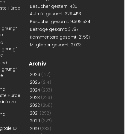
und
Besucher gestern:
435
erste Hürde
Aufrufe gesamt:
329.453
Besucher gesamt:
9.309.534
eignung“
Beiträge gesamt:
3.787
te
Kommentare gesamt:
21.591
nd
Mitglieder gesamt:
2.023
eignung“
te
 und
Archiv
eignung“
2026
(127)
te
2025
(214)
und
2024
(233)
erste Hürde
2023
(226)
.info
zu
2022
(258)
2021
(292)
und
2020
(327)
gitale ID
2019
(283)