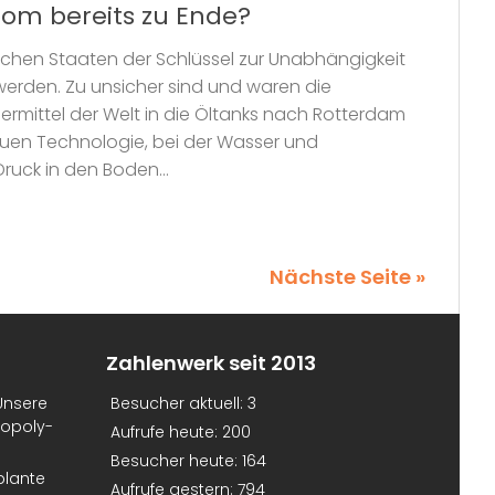
Boom bereits zu Ende?
tlichen Staaten der Schlüssel zur Unabhängigkeit
erden. Zu unsicher sind und waren die
ermittel der Welt in die Öltanks nach Rotterdam
euen Technologie, bei der Wasser und
ruck in den Boden...
Nächste Seite »
Zahlenwerk seit 2013
Unsere
Besucher aktuell:
3
nopoly-
Aufrufe heute:
200
Besucher heute:
164
plante
Aufrufe gestern:
794