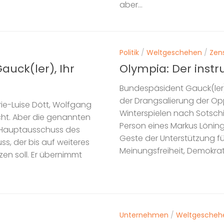
aber...
Politik
/
Weltgeschehen
/
Zen
auck(ler), Ihr
Olympia: Der instr
Bundespäsident Gauck(ler
der Drangsalierung der Opp
ie-Luise Dött, Wolfgang
Winterspielen nach Sotsch
cht. Aber die genannten
Person eines Markus Lönin
n Hauptausschuss des
Geste der Unterstützung für
s, der bis auf weiteres
Meinungsfreiheit, Demokrati
en soll. Er übernimmt
Unternehmen
/
Weltgescheh