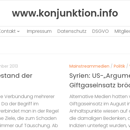
www.konjunktion.info
Kontakt
Impressum
Datenschutz
DSGVO
Mitgli
mber 2013
Mainstreammedien
/
Politik
/
estand der
Syrien: US-„Argum
Giftgaseinsatz brö
che Verbündung mehrerer
Alternative Medien hatten
Da der Begriff im
Giftgaseinsatz im August i
erbindet man in der Regel
Anhaltspunkte wiesen auf d
he Ziele, die zum Schaden
die damaligen Bedenken, di
 immer auf Täuschung. Ab
Indizien unterlegt wurden,