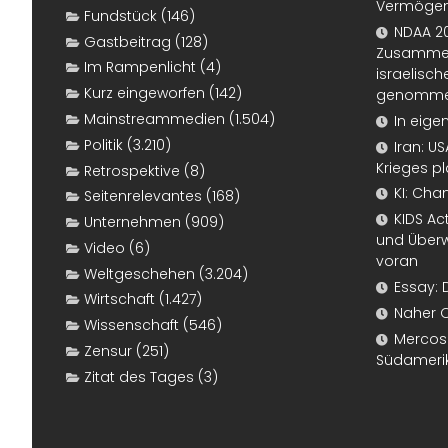
Vermögen
Fundstück
(146)
NDAA 20
Gastbeitrag
(128)
Zusammen
Im Rampenlicht
(4)
israelisch
Kurz eingeworfen
(142)
genomm
Mainstreammedien
(1.504)
In eige
Politik
(3.210)
Iran: U
Krieges p
Retrospektive
(8)
KI: Cha
Seitenrelevantes
(168)
KIDS Ac
Unternehmen
(909)
und Überw
Video
(6)
voran
Weltgeschehen
(3.204)
Essay: 
Wirtschaft
(1.427)
Naher 
Wissenschaft
(546)
Mercosur
Zensur
(251)
Südameri
Zitat des Tages
(3)