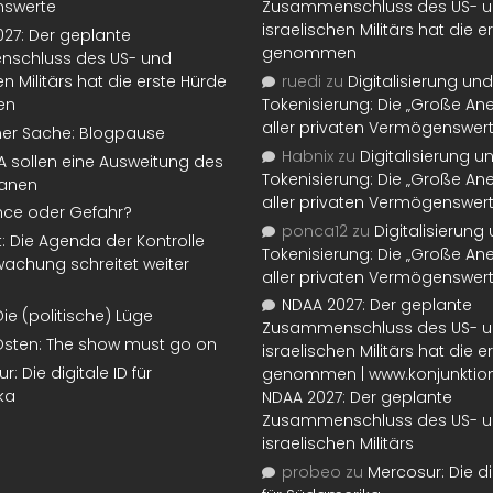
swerte
Zusammenschluss des US- 
israelischen Militärs hat die 
27: Der geplante
genommen
schluss des US- und
en Militärs hat die erste Hürde
ruedi
zu
Digitalisierung und
en
Tokenisierung: Die „Große An
aller privaten Vermögenswer
ner Sache: Blogpause
Habnix
zu
Digitalisierung u
SA sollen eine Ausweitung des
Tokenisierung: Die „Große An
lanen
aller privaten Vermögenswer
nce oder Gefahr?
ponca12
zu
Digitalisierung
t: Die Agenda der Kontrolle
Tokenisierung: Die „Große An
achung schreitet weiter
aller privaten Vermögenswer
NDAA 2027: Der geplante
Die (politische) Lüge
Zusammenschluss des US- 
Osten: The show must go on
israelischen Militärs hat die 
: Die digitale ID für
genommen | www.konjunktion
ka
NDAA 2027: Der geplante
Zusammenschluss des US- 
israelischen Militärs
probeo
zu
Mercosur: Die di