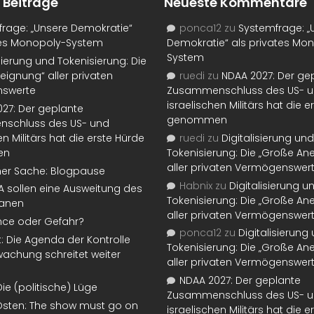
 Beiträge
Neueste Kommentare
rage: „Unsere Demokratie“
ponca12
zu
Systemfrage: „
tes Monopoly-System
Demokratie“ als privates Mo
System
isierung und Tokenisierung: Die
eignung“ aller privaten
ruedi
zu
NDAA 2027: Der ge
swerte
Zusammenschluss des US- 
israelischen Militärs hat die 
27: Der geplante
genommen
schluss des US- und
en Militärs hat die erste Hürde
ruedi
zu
Digitalisierung und
en
Tokenisierung: Die „Große An
aller privaten Vermögenswer
ner Sache: Blogpause
Habnix
zu
Digitalisierung u
SA sollen eine Ausweitung des
Tokenisierung: Die „Große An
lanen
aller privaten Vermögenswer
nce oder Gefahr?
ponca12
zu
Digitalisierung
t: Die Agenda der Kontrolle
Tokenisierung: Die „Große An
achung schreitet weiter
aller privaten Vermögenswer
NDAA 2027: Der geplante
Die (politische) Lüge
Zusammenschluss des US- 
Osten: The show must go on
israelischen Militärs hat die 