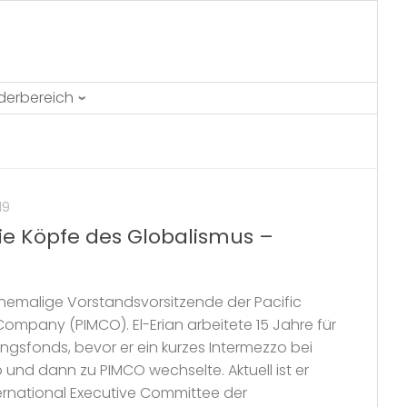
ederbereich
19
ie Köpfe des Globalismus –
ehemalige Vorstandsvorsitzende der Pacific
pany (PIMCO). El-Erian arbeitete 15 Jahre für
gsfonds, bevor er ein kurzes Intermezzo bei
und dann zu PIMCO wechselte. Aktuell ist er
ernational Executive Committee der