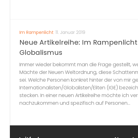
Im Rampenlicht
11. Januar 2019
Neue Artikelreihe: Im Rampenlicht
Globalismus
Immer wieder bekommt man die Frage gestellt, w
Mächte der Neuen Weltordnung, diese Schattenm
sei. Welche Personen konkret hinter der von mir ge
Internationalisten/Globalisten/Eliten (IGE) beze
stecken. In einer neuen Artikelreihe möchte ich ve
nachzukommen und spezifisch auf Personen...