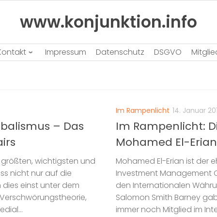
www.konjunktion.info
Kontakt
Impressum
Datenschutz
DSGVO
Mitgli
Im Rampenlicht
14. Januar 20
obalismus – Das
Im Rampenlicht: D
airs
Mohamed El-Erian
r größten, wichtigsten und
Mohamed El-Erian ist der 
ss nicht nur auf die
Investment Management Com
 dies einst unter dem
den Internationalen Währun
ie Verschwörungstheorie,
Salomon Smith Barney gab 
dial...
immer noch Mitglied im Int