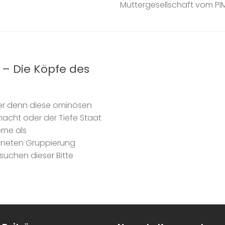
Muttergesellschaft vom PIM
 – Die Köpfe des
er denn diese ominösen
acht oder der Tiefe Staat
rne als
ichneten Gruppierung
rsuchen dieser Bitte