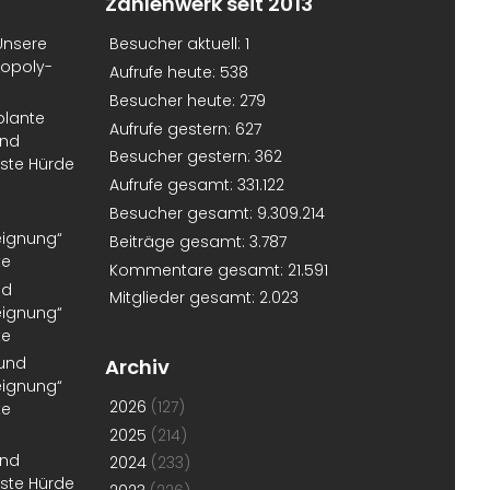
Zahlenwerk seit 2013
Unsere
Besucher aktuell:
1
nopoly-
Aufrufe heute:
538
Besucher heute:
279
plante
Aufrufe gestern:
627
und
Besucher gestern:
362
erste Hürde
Aufrufe gesamt:
331.122
Besucher gesamt:
9.309.214
eignung“
Beiträge gesamt:
3.787
te
Kommentare gesamt:
21.591
nd
Mitglieder gesamt:
2.023
eignung“
te
 und
Archiv
eignung“
2026
(127)
te
2025
(214)
und
2024
(233)
erste Hürde