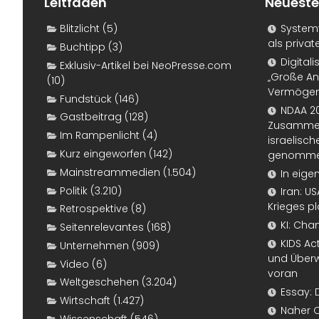
Leitfaden
Neueste
Blitzlicht
(5)
Systemf
als priva
Buchtipp
(3)
Digital
Exklusiv-Artikel bei NeoPresse.com
„Große An
(10)
Vermögen
Fundstück
(146)
NDAA 20
Gastbeitrag
(128)
Zusammen
Im Rampenlicht
(4)
israelisch
Kurz eingeworfen
(142)
genomm
Mainstreammedien
(1.504)
In eige
Politik
(3.210)
Iran: U
Krieges p
Retrospektive
(8)
KI: Cha
Seitenrelevantes
(168)
KIDS Ac
Unternehmen
(909)
und Überw
Video
(6)
voran
Weltgeschehen
(3.204)
Essay: 
Wirtschaft
(1.427)
Naher 