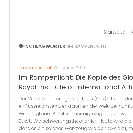
Skip
to
content
Startseite
SCHLAGWÖRTER:
IM RAMPENLICHT
Im Rampenlicht
29. Januar 2019
Im Rampenlicht: Die Köpfe des Gl
Royal Institute of International Aff
Der Council on Foreign Relations (CFR) ist eine de
einflussreichsten Denkfabriken der Welt. Sein Einflu
Washingtoner Politik ist mannigfaltig – auch wenn
Etikett „Verschwörungstheorie“ lief. Heute wird d
dass es ein solches Werkzeug wie den CFR gibt, me