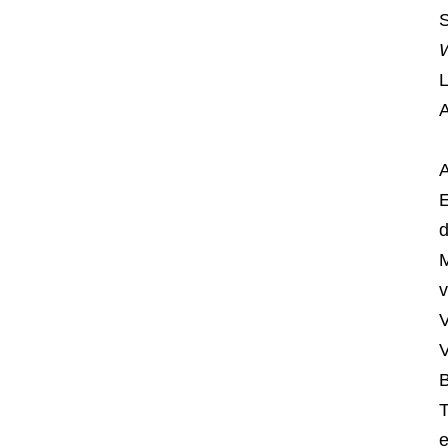
S
L
A
A
E
d
M
v
V
V
B
T
e