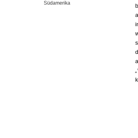
Südamerika
b
a
i
w
s
d
a
„
k