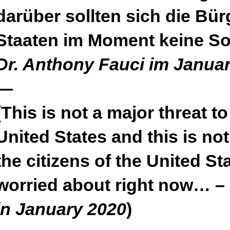
darüber sollten sich die Bür
Staaten im Moment keine 
Dr. Anthony Fauci im Janua
—
(This is not a major threat t
United States and this is no
the citizens of the United S
worried about right now…
–
in January 2020
)