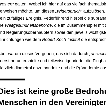
Westen“
galten. Wobei ich hier auf das vielfach thematisi
erweisen möchte, um diesen
„Widerspruch“
aufzulösen. 
ein zufälliges Ereignis. Federführend hierbei die supran
die
Weltgesundheitsbehörde
, die im Zusammenspiel mit 
nd Regierungsoberhäuptern sowie den jeweils wichtigs
inrichtungen wie dem
Robert-Koch-Institut
die entspre
ber warum dieses Vorgehen, das sich dadurch
„auszeic
uerst herunterspielte und teilweise ignorierte, die Flug
lötzlich diametral dazu handelte und die P(l)andemie aus
Dies ist keine große Bedroh
Menschen in den Vereinigte