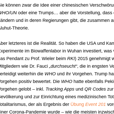
ie können zwar die Idee einer chinesischen Verschwörun
WHO/UN
oder eine Trumps… aber die Vorstellung, dass 
ändern und in deren Regierungen gibt, die zusammen arbe
luhut-Theorie.
ber letzteres ist die Realität. So haben die USA und Kan
xperimente im Biowaffenlabor in Wuhan investiert, was 
as Pendant zu Prof. Wieler beim
RKI
) 2015 genehmigt w
itgliedern wie Dr. Fauci
„durchseucht“
, die in engsten 
erteidigt weiterhin die
WHO
und ihr Vorgehen. Trump hat
orgehen positiv bewertet. Die
WHO
hatte ebenfalls Peki
orgehen gelobt – inkl.
Tracking Apps
und
QR Codes
zur
evölkerung und zur Einrichtung eines medizinischen Tota
otalitarismus, der als Ergebnis der
Übung
Event 201
vor
iner Corona-Pandemie wurde – wie die meisten inzwisc