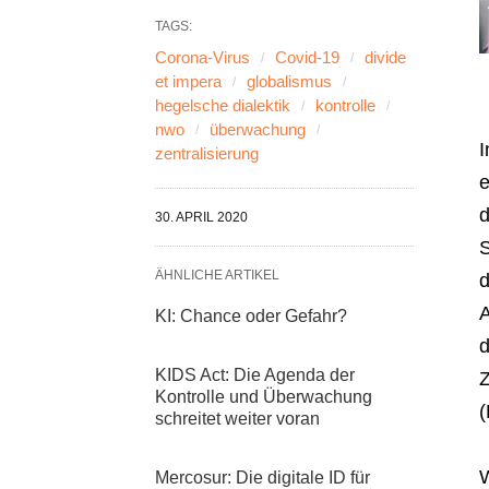
TAGS:
Corona-Virus
Covid-19
divide
et impera
globalismus
hegelsche dialektik
kontrolle
nwo
überwachung
I
zentralisierung
e
d
30. APRIL 2020
S
ÄHNLICHE ARTIKEL
d
A
KI: Chance oder Gefahr?
d
KIDS Act: Die Agenda der
Z
Kontrolle und Überwachung
(
schreitet weiter voran
W
Mercosur: Die digitale ID für