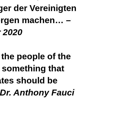
ger der Vereinigten
Sorgen machen…
–
r 2020
o the people of the
t something that
tates should be
 Dr. Anthony Fauci