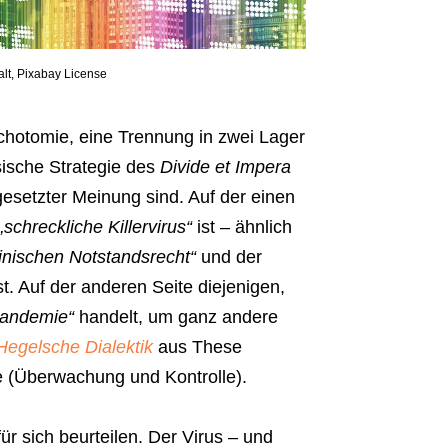
alt, Pixabay License
ichotomie, eine Trennung in zwei Lager
sische Strategie des
Divide et Impera
esetzter Meinung sind. Auf der einen
„schreckliche Killervirus“
ist – ähnlich
inischen Notstandsrecht“
und der
. Auf der anderen Seite diejenigen,
l)andemie“
handelt, um ganz andere
Hegelsche Dialektik
aus These
e (Überwachung und Kontrolle).
für sich beurteilen. Der Virus – und