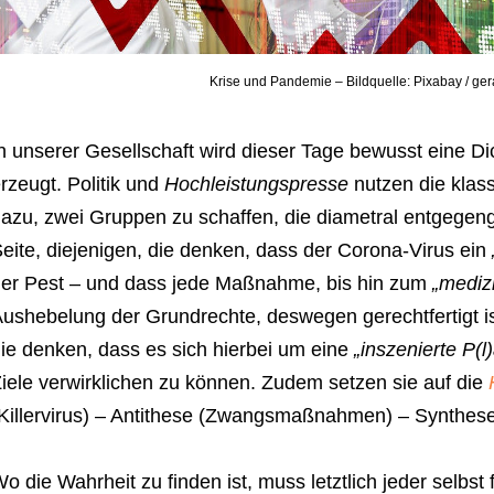
Krise und Pandemie – Bildquelle: Pixabay / ger
n unserer Gesellschaft wird dieser Tage bewusst eine D
rzeugt. Politik und
Hochleistungspresse
nutzen die klas
azu, zwei Gruppen zu schaffen, die diametral entgegeng
eite, diejenigen, die denken, dass der Corona-Virus ein
er Pest – und dass jede Maßnahme, bis hin zum
„mediz
ushebelung der Grundrechte, deswegen gerechtfertigt ist
ie denken, dass es sich hierbei um eine
„inszenierte P(
iele verwirklichen zu können. Zudem setzen sie auf die
Killervirus) – Antithese (Zwangsmaßnahmen) – Synthes
o die Wahrheit zu finden ist, muss letztlich jeder selbst 