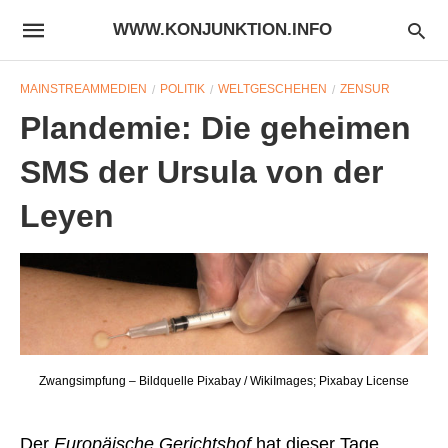
WWW.KONJUNKTION.INFO
MAINSTREAMMEDIEN
POLITIK
WELTGESCHEHEN
ZENSUR
Plandemie: Die geheimen
SMS der Ursula von der
Leyen
Zwangsimpfung – Bildquelle Pixabay / WikiImages; Pixabay License
Der
Europäische Gerichtshof
hat dieser Tage