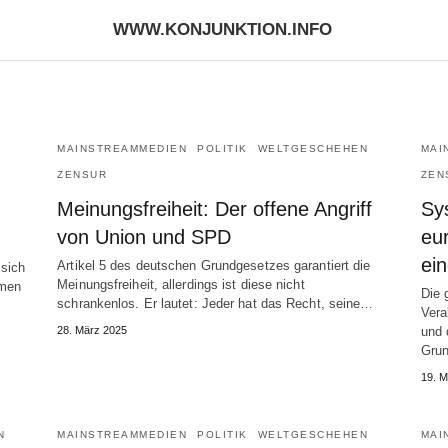
WWW.KONJUNKTION.INFO
MAINSTREAMMEDIEN
POLITIK
WELTGESCHEHEN
MAI
ZENSUR
ZEN
Meinungsfreiheit: Der offene Angriff
Sy
von Union und SPD
eu
ei
Artikel 5 des deutschen Grundgesetzes garantiert die
 sich
Meinungsfreiheit, allerdings ist diese nicht
mmen
Die 
schrankenlos. Er lautet: Jeder hat das Recht, seine…
Vera
28. März 2025
und 
Gru
19. M
N
MAINSTREAMMEDIEN
POLITIK
WELTGESCHEHEN
MAI