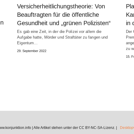
Versicherheitlichungstheorie: Von
Pl
Beauftragten für die öffentliche
Ka
en
Gesundheit und „grünen Polizisten“
in
Es gab eine Zeit, in der die Polizei vor allem die
Der 
Aufgabe hatte, Mörder und Straftäter zu fangen und
Prem
Eigentum…
ange
zu w
29. September 2022
15. F
.konjunktion.info | Alle Artikel stehen unter der CC BY-NC-SA-Lizenz. |
Desktopv