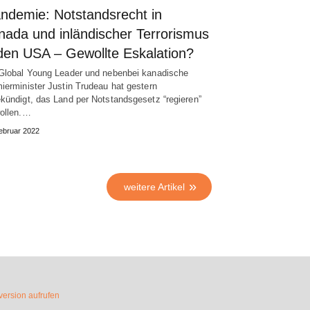
andemie: Notstandsrecht in
nada und inländischer Terrorismus
 den USA – Gewollte Eskalation?
Global Young Leader und nebenbei kanadische
ierminister Justin Trudeau hat gestern
kündigt, das Land per Notstandsgesetz “regieren”
ollen.…
ebruar 2022
weitere Artikel
ersion aufrufen