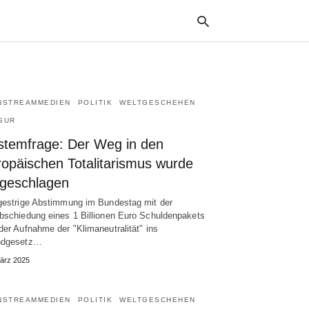
NSTREAMMEDIEN
POLITIK
WELTGESCHEHEN
Typ
your
SUR
sea
que
stemfrage: Der Weg in den
and
ropäischen Totalitarismus wurde
hit
ente
ngeschlagen
gestrige Abstimmung im Bundestag mit der
bschiedung eines 1 Billionen Euro Schuldenpakets
der Aufnahme der "Klimaneutralität" ins
ndgesetz…
ärz 2025
NSTREAMMEDIEN
POLITIK
WELTGESCHEHEN