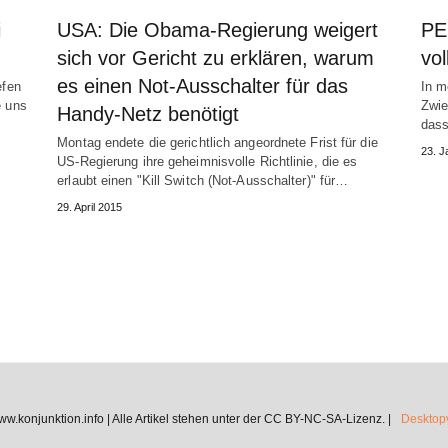
i
USA: Die Obama-Regierung weigert
PE
sich vor Gericht zu erklären, warum
vol
es einen Not-Ausschalter für das
efen
In m
e uns
Zwie
Handy-Netz benötigt
dass
Montag endete die gerichtlich angeordnete Frist für die
23. J
US-Regierung ihre geheimnisvolle Richtlinie, die es
erlaubt einen "Kill Switch (Not-Ausschalter)" für…
29. April 2015
.konjunktion.info | Alle Artikel stehen unter der CC BY-NC-SA-Lizenz. |
Desktopv