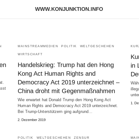
WWW.KONJUNKTION.INFO
N
MAINSTREAMMEDIEN
POLITIK
WELTGESCHEHEN
KUR
WIRTSCHAFT
Ku
nen
Handelskrieg: Trump hat den Hong
in
Kong Act Human Rights and
De
Democracy Act 2019 unterzeichnet –
at.
Währ
ässt
ille
China droht mit Gegenmaßnahmen
unte
Wie erwartet hat Donald Trump den Hong Kong Act
1. D
Human Rights and Democracy Act 2019 unterzeichnet.
Bei Trump-Unterstützern ging aufgrund…
2. Dezember 2019
POLITIK
WELTGESCHEHEN
ZENSUR
MAI