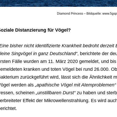
Diamond Princess – Bildquelle: www.5gs
oziale Distanzierung für Vögel?
Eine bisher nicht identifizierte Krankheit bedroht derze
leine Singvögel in ganz Deutschland“
, berichtete der d
rsten Fälle wurden am 11. März 2020 gemeldet, und bis z
emeldeten kranken und toten Vögel bei rund 26.000. Ob
akterium zurückgeführt wird, lässt sich die Ähnlichkeit m
ögel werden als
„apathische Vögel mit Atemproblemen“
ressen, scheinen
„unstillbaren Durst“
zu haben und sterbe
erbreiteter Effekt der Mikrowellenstrahlung. Es wird auc
erichtet.