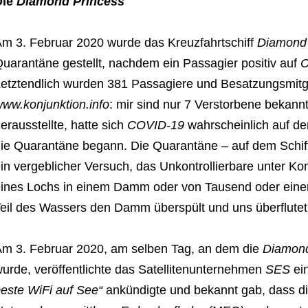
Die
Diamond Princess
m 3. Februar 2020 wurde das Kreuzfahrtschiff
Diamond 
uarantäne gestellt, nachdem ein Passagier positiv auf
C
etztendlich wurden 381 Passagiere und Besatzungsmitgl
ww.konjunktion.info
: mir sind nur 7 Verstorbene bekannt
erausstellte, hatte sich
COVID-19
wahrscheinlich auf de
ie Quarantäne begann. Die Quarantäne – auf dem Schiff 
in vergeblicher Versuch, das Unkontrollierbare unter Kon
ines Lochs in einem Damm oder von Tausend oder einer
eil des Wassers den Damm überspült und uns überflutet
m 3. Februar 2020, am selben Tag, an dem die
Diamond
urde, veröffentlichte das Satellitenunternehmen
SES
ein
este WiFi auf See“
ankündigte und bekannt gab, dass d