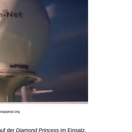
ceappeal.org
auf der
Diamond Princess
im Einsatz.