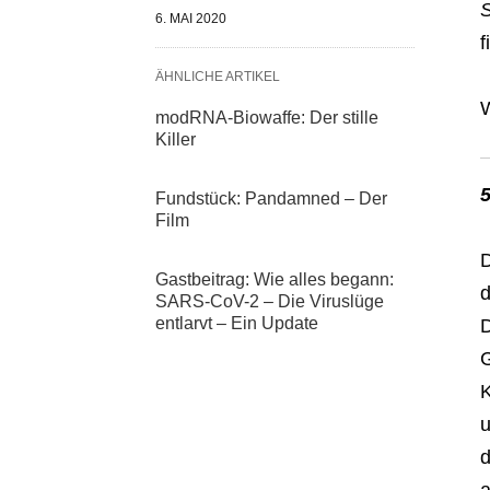
6. MAI 2020
f
ÄHNLICHE ARTIKEL
W
modRNA-Biowaffe: Der stille
Killer
Fundstück: Pandamned – Der
Film
D
Gastbeitrag: Wie alles begann:
d
SARS-CoV-2 – Die Viruslüge
entlarvt – Ein Update
D
G
K
u
d
a