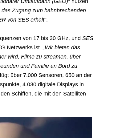
ationärer Umlaufbahn (GEO)“
nutzen
en, das Zugang zum bahnbrechenden
R von SES erhält“
.
equenzen von 17 bis 30 GHz, und
SES
5G
-Netzwerks ist.
„Wir bieten das
her wird, Filme zu streamen, über
Freunden und Familie an Bord zu
rfügt über 7.000 Sensoren, 650 an der
unkte, 4.030 digitale Displays in
en Schiffen, die mit den Satelliten