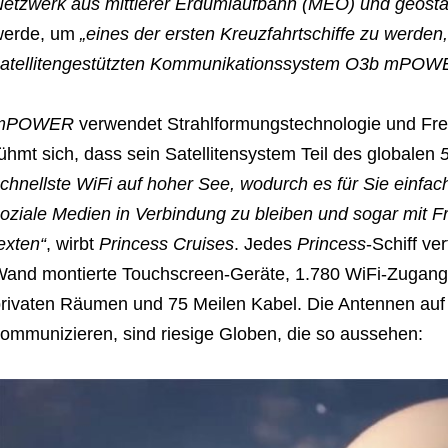
etzwerk aus mittlerer Erdumlaufbahn (MEO) und geost
werde, um
„eines der ersten Kreuzfahrtschiffe zu werd
atellitengestützten Kommunikationssystem O3b mPOWE
mPOWER
verwendet Strahlformungstechnologie und Fr
ühmt sich, dass sein Satellitensystem Teil des globalen
chnellste WiFi auf hoher See, wodurch es für Sie einfac
oziale Medien in Verbindung zu bleiben und sogar mit 
exten“
, wirbt
Princess Cruises
. Jedes
Princess
-Schiff ve
and montierte Touchscreen-Geräte, 1.780 WiFi-Zugangsp
rivaten Räumen und 75 Meilen Kabel. Die Antennen auf d
ommunizieren, sind riesige Globen, die so aussehen: