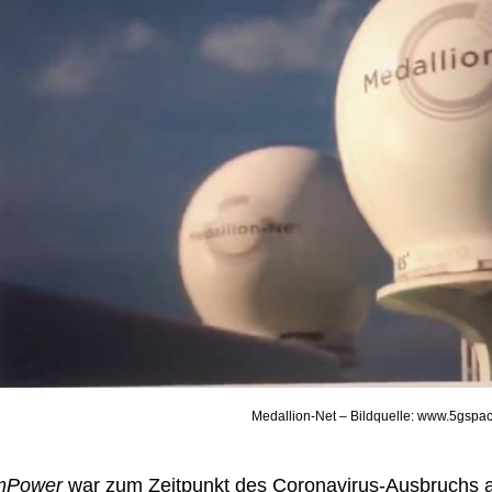
Medallion-Net – Bildquelle: www.5gspa
mPower
war zum Zeitpunkt des Coronavirus-Ausbruchs 