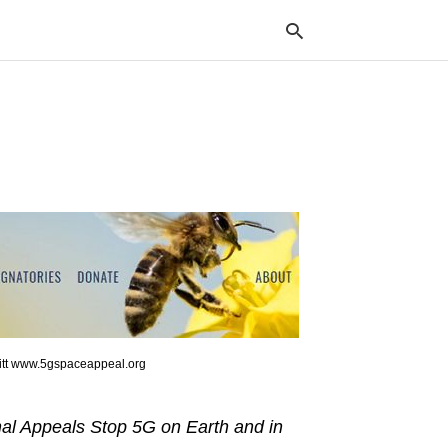
Typ
your
sea
que
and
hit
ente
nitt www.5gspaceappeal.org
nal Appeals Stop 5G on Earth and in