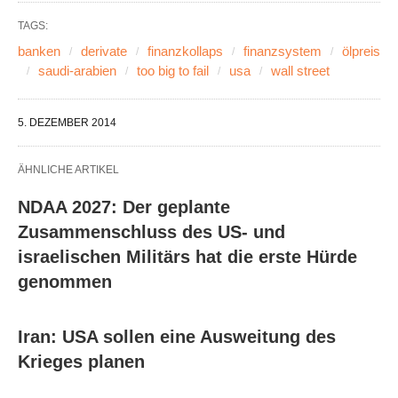
TAGS:
banken
derivate
finanzkollaps
finanzsystem
ölpreis
saudi-arabien
too big to fail
usa
wall street
5. DEZEMBER 2014
ÄHNLICHE ARTIKEL
NDAA 2027: Der geplante
Zusammenschluss des US- und
israelischen Militärs hat die erste Hürde
genommen
Iran: USA sollen eine Ausweitung des
Krieges planen