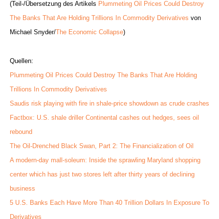
(Teil-/Übersetzung des Artikels
Plummeting Oil Prices Could Destroy
The Banks That Are Holding Trillions In Commodity Derivatives
von
Michael Snyder/
The Economic Collapse
)
Quellen:
Plummeting Oil Prices Could Destroy The Banks That Are Holding
Trillions In Commodity Derivatives
Saudis risk playing with fire in shale-price showdown as crude crashes
Factbox: U.S. shale driller Continental cashes out hedges, sees oil
rebound
The Oil-Drenched Black Swan, Part 2: The Financialization of Oil
A modern-day mall-soleum: Inside the sprawling Maryland shopping
center which has just two stores left after thirty years of declining
business
5 U.S. Banks Each Have More Than 40 Trillion Dollars In Exposure To
Derivatives